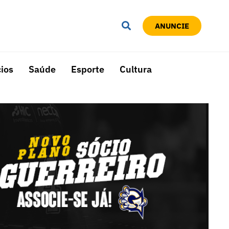
ANUNCIE
ios
Saúde
Esporte
Cultura