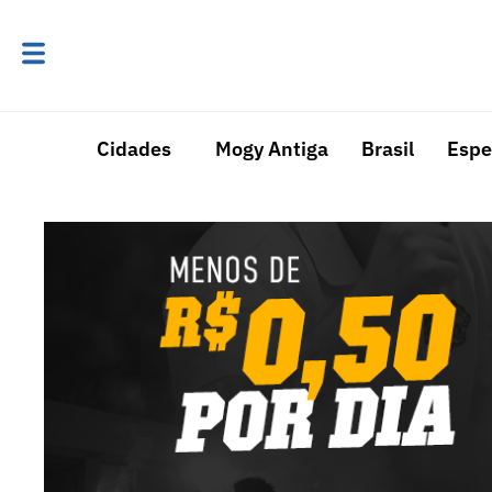
Cidades
Mogy Antiga
Brasil
Espe