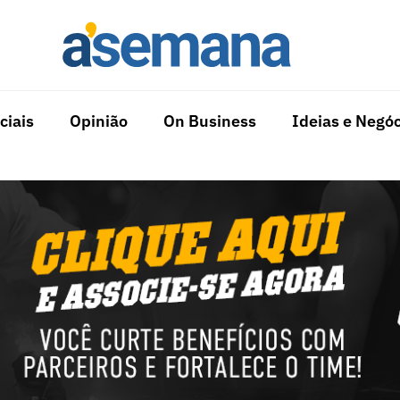
ciais
Opinião
On Business
Ideias e Negóc