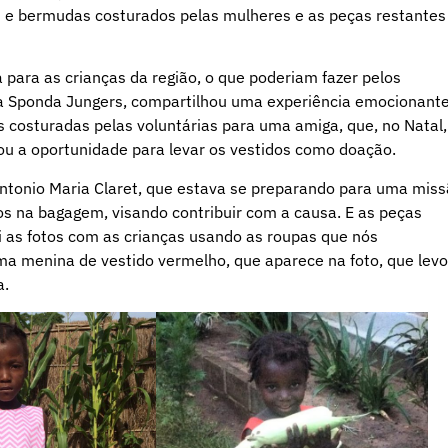
os e bermudas costurados pelas mulheres e as peças restantes
 para as crianças da região, o que poderiam fazer pelos
sa Sponda Jungers, compartilhou uma experiência emocionant
s costuradas pelas voluntárias para uma amiga, que, no Natal,
itou a oportunidade para levar os vestidos como doação.
Antonio Maria Claret, que estava se preparando para uma mis
dos na bagagem, visando contribuir com a causa. E as peças
 as fotos com as crianças usando as roupas que nós
 menina de vestido vermelho, que aparece na foto, que lev
a.