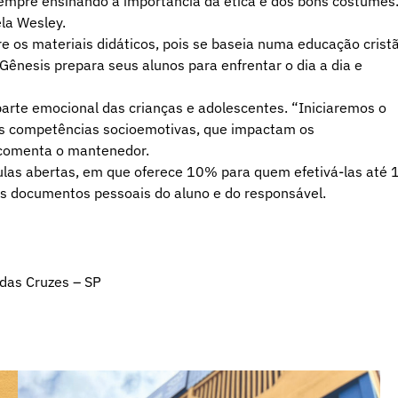
empre ensinando a importância da ética e dos bons costumes
la Wesley.
 os materiais didáticos, pois se baseia numa educação crist
Gênesis prepara seus alunos para enfrentar o dia a dia e
arte emocional das crianças e adolescentes. “Iniciaremos o
 as competências socioemotivas, que impactam os
 comenta o mantenedor.
ulas abertas, em que oferece 10% para quem efetivá-las até 
s documentos pessoais do aluno e do responsável.
 das Cruzes – SP