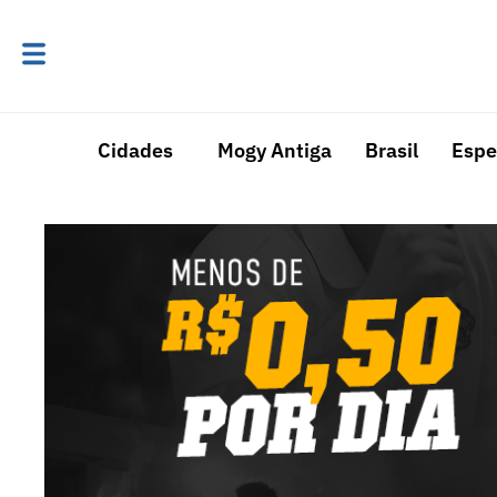
Cidades
Mogy Antiga
Brasil
Espe