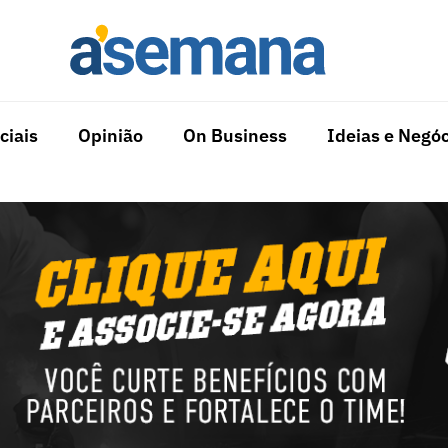
ciais
Opinião
On Business
Ideias e Negóc