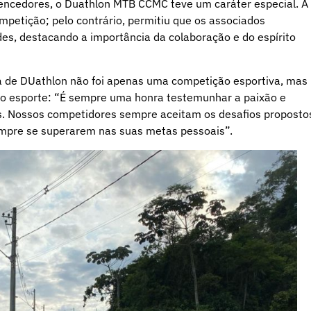
vencedores, o Duathlon MTB CCMC teve um caráter especial. A
mpetição; pelo contrário, permitiu que os associados
s, destacando a importância da colaboração e do espírito
va de DUathlon não foi apenas uma competição esportiva, mas
lo esporte: “É sempre uma honra testemunhar a paixão e
as. Nossos competidores sempre aceitam os desafios proposto
mpre se superarem nas suas metas pessoais”.