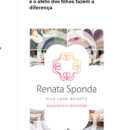
e o afeto dos filhos fazem a
diferença
s