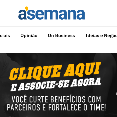
ciais
Opinião
On Business
Ideias e Negóc