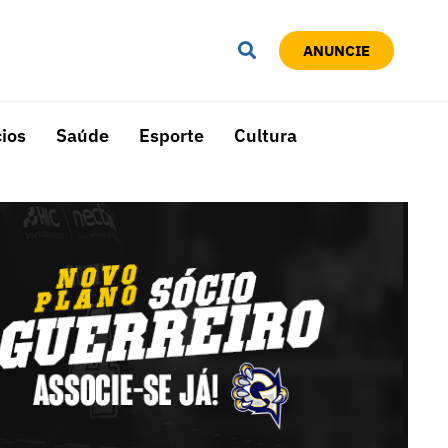
ANUNCIE
ios
Saúde
Esporte
Cultura