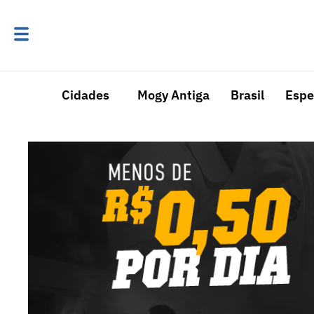
Cidades
Mogy Antiga
Brasil
Espe