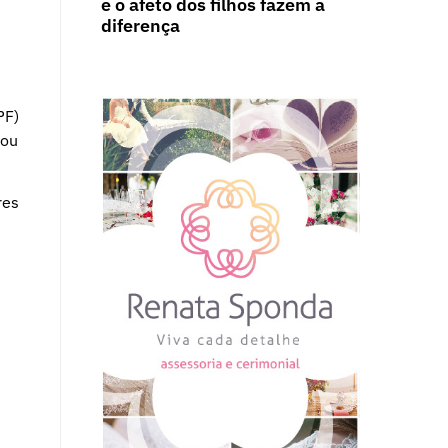
e o afeto dos filhos fazem a
diferença
PF)
 ou
res