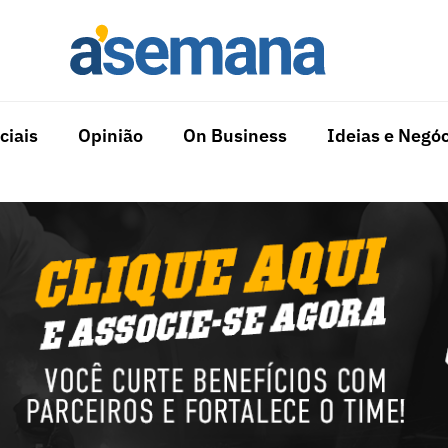
ciais
Opinião
On Business
Ideias e Negóc