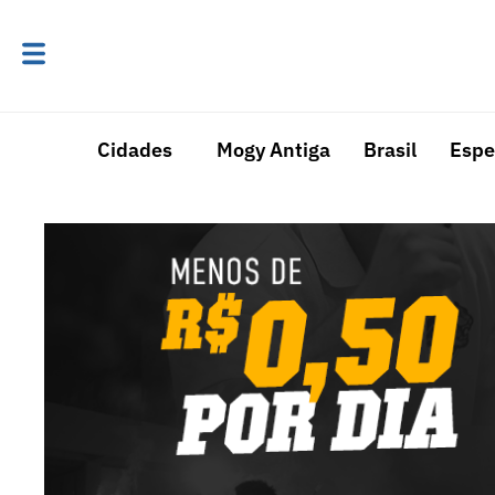
Cidades
Mogy Antiga
Brasil
Espe