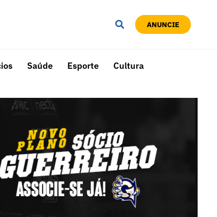
ANUNCIE
ios
Saúde
Esporte
Cultura