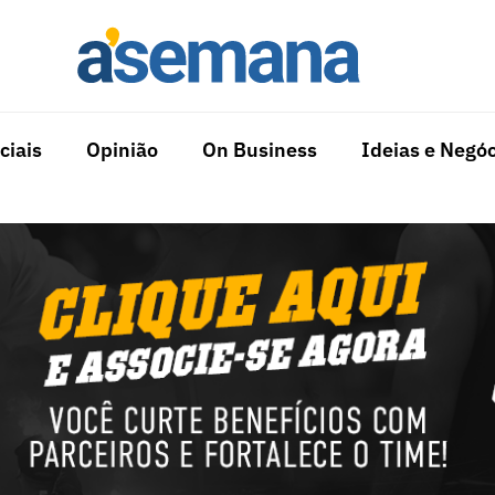
ciais
Opinião
On Business
Ideias e Negóc