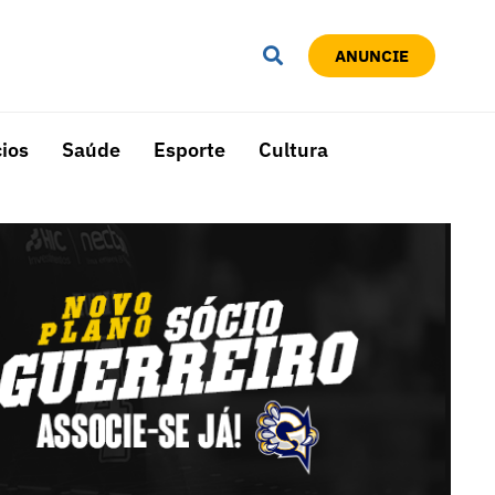
ANUNCIE
ios
Saúde
Esporte
Cultura