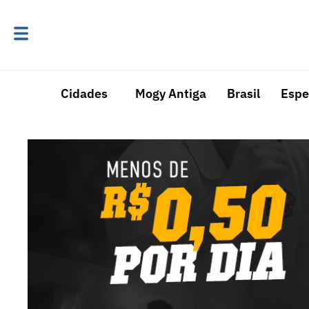
Cidades
Mogy Antiga
Brasil
Espe