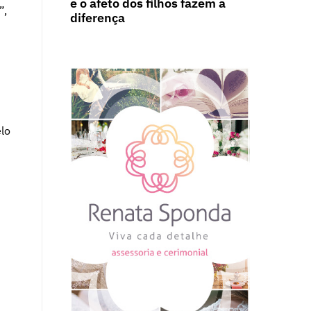
e o afeto dos filhos fazem a
”,
diferença
lo