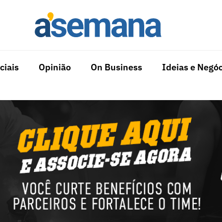
ciais
Opinião
On Business
Ideias e Negóc