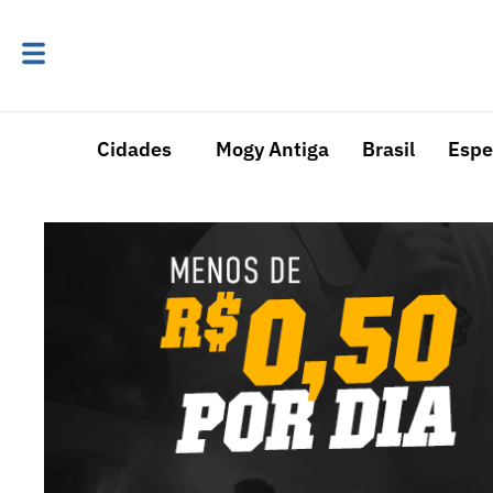
Cidades
Mogy Antiga
Brasil
Espe