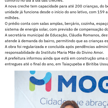
conforto no dia a dia das creches.
A nova creche tem capacidade para até 200 crianças, do berç
unidade já funciona desde o início do ano letivo, com 159 
milhões.
O prédio conta com salas amplas, berçário, cozinha, espaç
sistema de energia solar, com previsão de compensação do
A secretária municipal de Educação, Cláudia Romanos, dest
atende à demanda do bairro, permitindo que as crianças e
A obra foi regularizada e concluída após pendências admini
responsabilidade do Instituto Maria Mãe do Divino Amor.
A prefeitura informou ainda que está em construção uma 
entregues até o final do ano, em Taiaçupeba e Biritiba Us