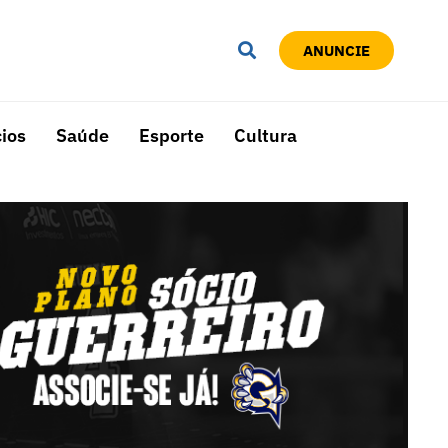
ANUNCIE
ios
Saúde
Esporte
Cultura