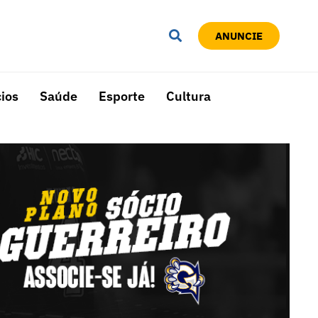
ANUNCIE
ios
Saúde
Esporte
Cultura