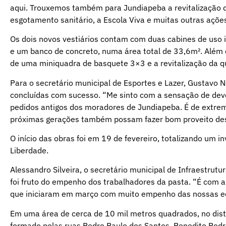
aqui. Trouxemos também para Jundiapeba a revitalização d
esgotamento sanitário, a Escola Viva e muitas outras açõe
Os dois novos vestiários contam com duas cabines de uso 
e um banco de concreto, numa área total de 33,6m². Além d
de uma miniquadra de basquete 3×3 e a revitalização da q
Para o secretário municipal de Esportes e Lazer, Gustavo 
concluídas com sucesso. “Me sinto com a sensação de deve
pedidos antigos dos moradores de Jundiapeba. É de extrem
próximas gerações também possam fazer bom proveito dess
O início das obras foi em 19 de fevereiro, totalizando um i
Liberdade.
Alessandro Silveira, o secretário municipal de Infraestru
foi fruto do empenho dos trabalhadores da pasta. “É com 
que iniciaram em março com muito empenho das nossas equ
Em uma área de cerca de 10 mil metros quadrados, no dist
formado pelas ruas Pedro Paulo dos Santos, Benedito Rod