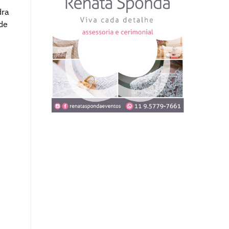
dra
de