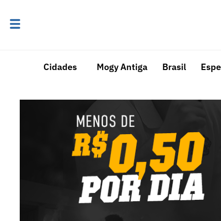
Cidades
Mogy Antiga
Brasil
Espe