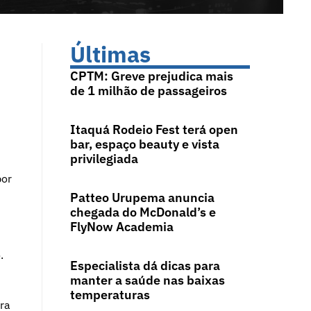
Últimas
CPTM: Greve prejudica mais
de 1 milhão de passageiros
Itaquá Rodeio Fest terá open
bar, espaço beauty e vista
privilegiada
por
Patteo Urupema anuncia
chegada do McDonald’s e
FlyNow Academia
.
Especialista dá dicas para
manter a saúde nas baixas
temperaturas
ra