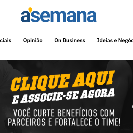
ciais
Opinião
On Business
Ideias e Negóc