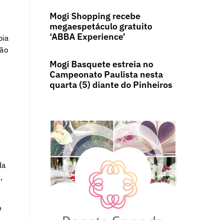
Mogi Shopping recebe
megaespetáculo gratuito
‘ABBA Experience’
pia
ção
Mogi Basquete estreia no
Campeonato Paulista nesta
quarta (5) diante do Pinheiros
da
,
o