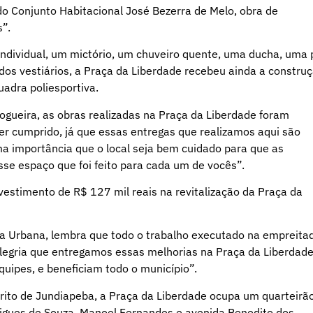
o Conjunto Habitacional José Bezerra de Melo, obra de
s”.
individual, um mictório, um chuveiro quente, uma ducha, uma 
os vestiários, a Praça da Liberdade recebeu ainda a constru
uadra poliesportiva.
Nogueira, as obras realizadas na Praça da Liberdade foram
r cumprido, já que essas entregas que realizamos aqui são
a importância que o local seja bem cuidado para que as
e espaço que foi feito para cada um de vocês”.
nvestimento de R$ 127 mil reais na revitalização da Praça da
tura Urbana, lembra que todo o trabalho executado na empreita
alegria que entregamos essas melhorias na Praça da Liberdade
ipes, e beneficiam todo o município”.
rito de Jundiapeba, a Praça da Liberdade ocupa um quarteirã
rigues de Souza, Manoel Fernandes e avenida Benedito dos