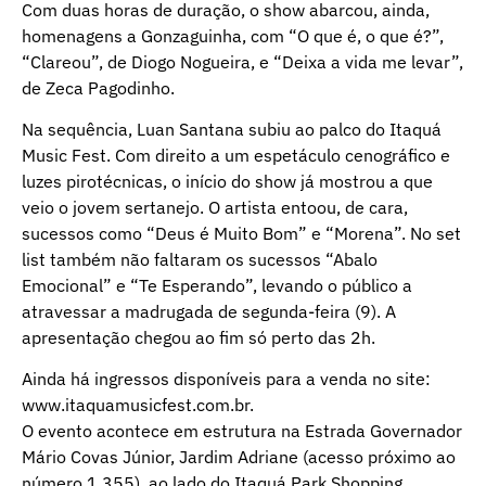
Com duas horas de duração, o show abarcou, ainda,
homenagens a Gonzaguinha, com “O que é, o que é?”,
“Clareou”, de Diogo Nogueira, e “Deixa a vida me levar”,
de Zeca Pagodinho.
Na sequência, Luan Santana subiu ao palco do Itaquá
Music Fest. Com direito a um espetáculo cenográfico e
luzes pirotécnicas, o início do show já mostrou a que
veio o jovem sertanejo. O artista entoou, de cara,
sucessos como “Deus é Muito Bom” e “Morena”. No set
list também não faltaram os sucessos “Abalo
Emocional” e “Te Esperando”, levando o público a
atravessar a madrugada de segunda-feira (9). A
apresentação chegou ao fim só perto das 2h.
Ainda há ingressos disponíveis para a venda no site:
www.itaquamusicfest.com.br.
O evento acontece em estrutura na Estrada Governador
Mário Covas Júnior, Jardim Adriane (acesso próximo ao
número 1.355), ao lado do Itaquá Park Shopping.