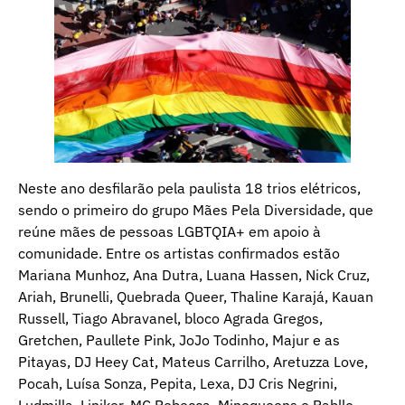
Neste ano desfilarão pela paulista 18 trios elétricos,
sendo o primeiro do grupo Mães Pela Diversidade, que
reúne mães de pessoas LGBTQIA+ em apoio à
comunidade. Entre os artistas confirmados estão
Mariana Munhoz, Ana Dutra, Luana Hassen, Nick Cruz,
Ariah, Brunelli, Quebrada Queer, Thaline Karajá, Kauan
Russell, Tiago Abravanel, bloco Agrada Gregos,
Gretchen, Paullete Pink, JoJo Todinho, Majur e as
Pitayas, DJ Heey Cat, Mateus Carrilho, Aretuzza Love,
Pocah, Luísa Sonza, Pepita, Lexa, DJ Cris Negrini,
Ludmilla, Liniker, MC Rebecca, Minoqueens e Pabllo