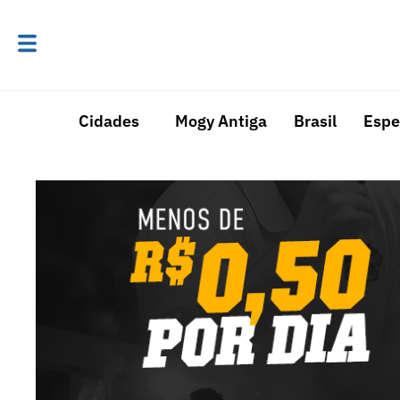
Cidades
Mogy Antiga
Brasil
Espe