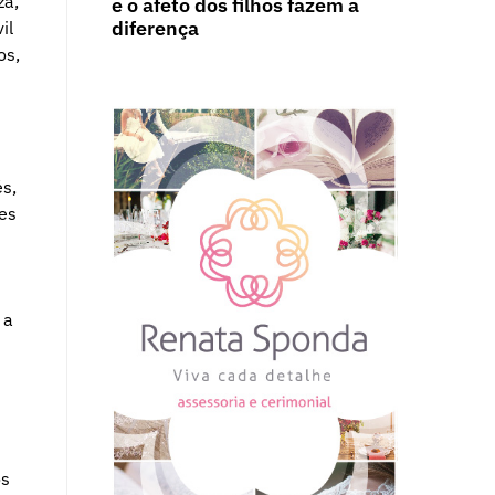
za,
e o afeto dos filhos fazem a
diferença
il
os,
s,
es
 a
os