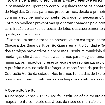
“No dia 2 de janeiro, o Téo (Cusatis, vice-prefeito) e eu 
já pensando na Operação Verão. Seguimos todos os aponta
de Mogi das Cruzes, para nos prepararmos, desde o primeiro
com uma equipe muito competente, o que for necessário”, p
Entre as medidas preventivas que foram tomadas pela prefei
construção de caixas de bocas de lobo; desassoreamento d
queda, dentre outras.
“Fizemos um amplo trabalho preventivo em córregos, como 
Chácara dos Baianos, Ribeirão Guararema, Rio Jundiaí e R
dos serviços preventivos a enchentes. Nenhum município d
mudanças climáticas. Mas trabalhamos para Mogi ser uma ci
minimiza os impactos, preserva vidas e se reorganiza rap
A prefeita Mara Bertaiolli reforçou a importância da parti
Operação Verão da cidade. Nós tiramos toneladas de lixo e
nossa parte para mantermos essa limpeza e evitarmos ench
A Operação Verão
A Operação Verão 2025/2026 foi instituída oficialmente a
mapeamento completo das áreas de risco do município e im