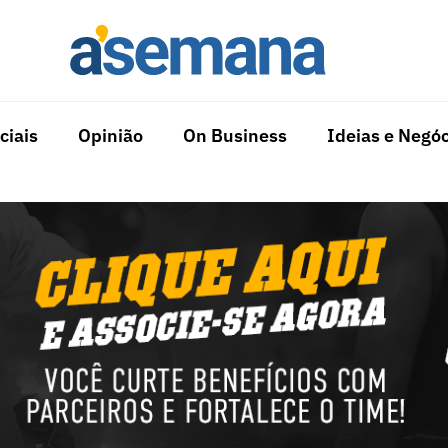
ciais
Opinião
On Business
Ideias e Negóc