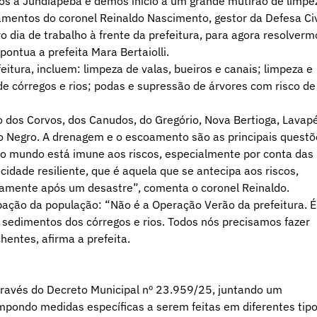
fomos a Jundiapeba e demos início a um grande mutirão de limpe
mentos do coronel Reinaldo Nascimento, gestor da Defesa Civ
 dia de trabalho à frente da prefeitura, para agora resolverm
ontua a prefeita Mara Bertaiolli.
tura, incluem: limpeza de valas, bueiros e canais; limpeza e
e córregos e rios; podas e supressão de árvores com risco de
dos Corvos, dos Canudos, do Gregório, Nova Bertioga, Lavapé
io Negro. A drenagem e o escoamento são as principais questõ
o mundo está imune aos riscos, especialmente por conta das
dade resiliente, que é aquela que se antecipa aos riscos,
idamente após um desastre”, comenta o coronel Reinaldo.
cipação da população: “Não é a Operação Verão da prefeitura. É
 sedimentos dos córregos e rios. Todos nós precisamos fazer
entes, afirma a prefeita.
través do Decreto Municipal nº 23.959/25, juntando um
pondo medidas específicas a serem feitas em diferentes tip