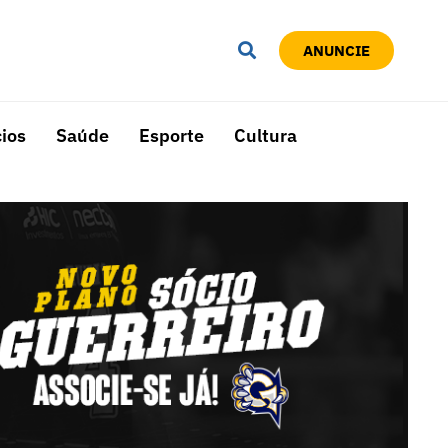
ANUNCIE
ios
Saúde
Esporte
Cultura