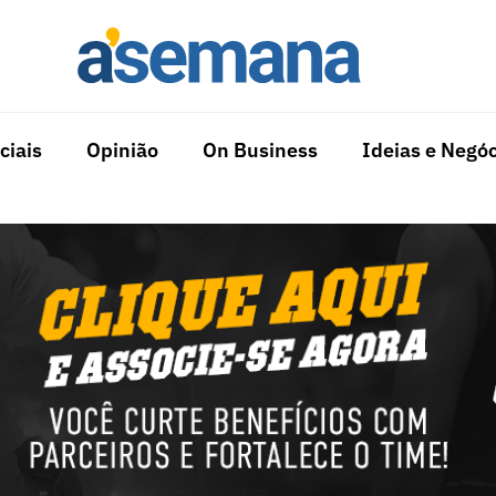
ciais
Opinião
On Business
Ideias e Negóc