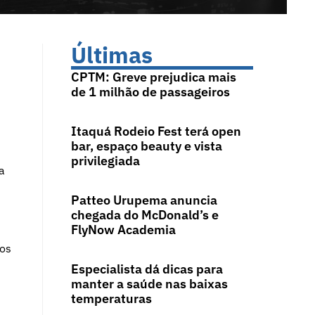
Últimas
CPTM: Greve prejudica mais
de 1 milhão de passageiros
Itaquá Rodeio Fest terá open
bar, espaço beauty e vista
privilegiada
a
Patteo Urupema anuncia
chegada do McDonald’s e
FlyNow Academia
nos
Especialista dá dicas para
manter a saúde nas baixas
temperaturas