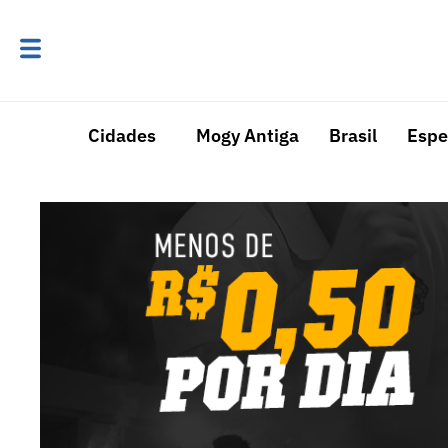
Cidades
Mogy Antiga
Brasil
Espe