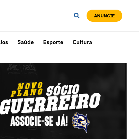
ANUNCIE
ios
Saúde
Esporte
Cultura