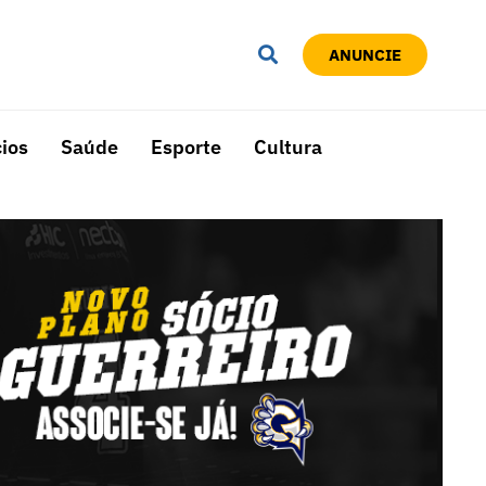
ANUNCIE
ios
Saúde
Esporte
Cultura