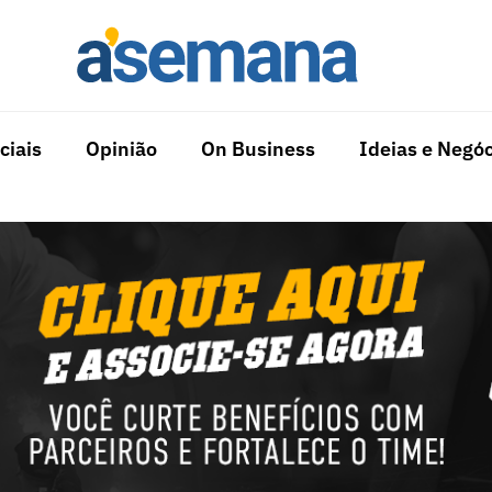
ciais
Opinião
On Business
Ideias e Negóc