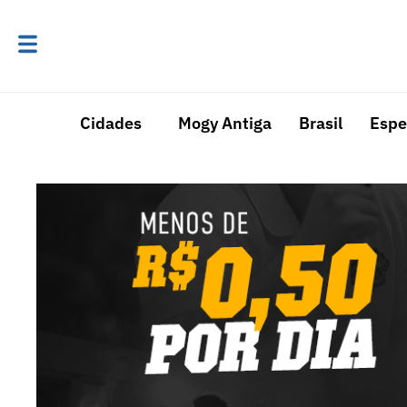
Cidades
Mogy Antiga
Brasil
Espe