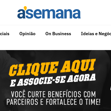
ciais
Opinião
On Business
Ideias e Negóc