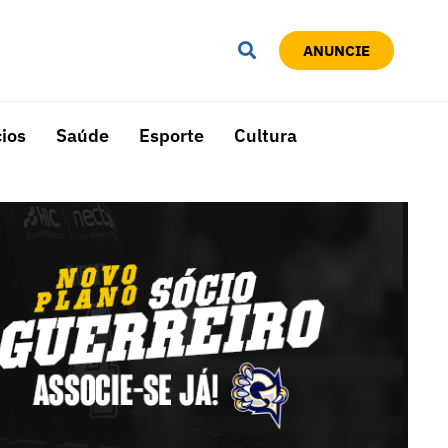
ANUNCIE
ios
Saúde
Esporte
Cultura