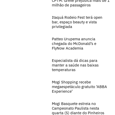
CPTM: Greve prejudica mais de 1
milhão de passageiros
Itaquá Rodeio Fest terá open
bar, espaço beauty e vista
privilegiada
Patteo Urupema anuncia
chegada do McDonald’s e
FlyNow Academia
Especialista dá dicas para
manter a saúde nas baixas
temperaturas
Mogi Shopping recebe
megaespetáculo gratuito ‘ABBA
Experience’
Mogi Basquete estreia no
Campeonato Paulista nesta
quarta (5) diante do Pinheiros