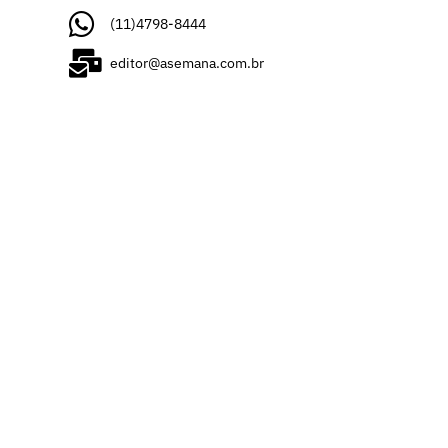
(11)4798-8444
editor@asemana.com.br