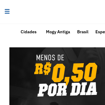
Cidades
Mogy Antiga
Brasil
Espe