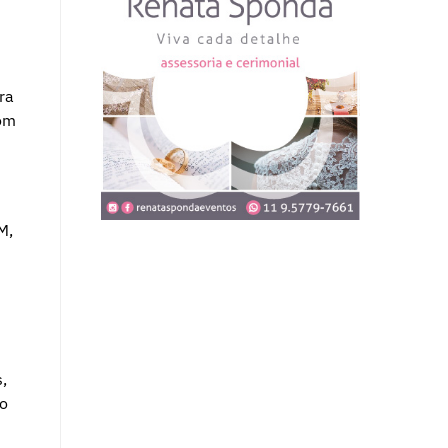
ra
com
M,
,
do