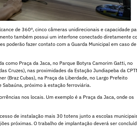
ance de 360º, cinco câmeras unidirecionais e capacidade pa
ipamento também possui um interfone conectado diretamente 
es poderão fazer contato com a Guarda Municipal em caso de
ida como Praça da Jaca, no Parque Botyra Camorim Gatti, no
 das Cruzes), nas proximidades da Estação Jundiapeba da CPT
r (Braz Cubas), na Praça da Liberdade, no Largo Prefeito
de Sabaúna, próximo à estação ferroviária.
orrências nos locais. Um exemplo é a Praça da Jaca, onde os
esso de instalação mais 30 totens junto a escolas municipais
iões próximas. O trabalho de implantação deverá ser concluí