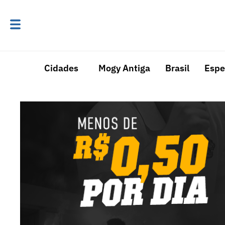
Cidades
Mogy Antiga
Brasil
Espe