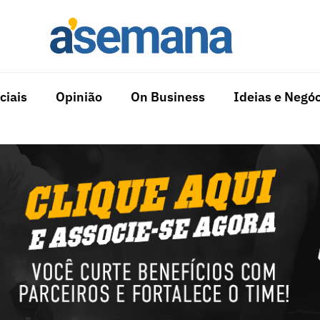
ciais
Opinião
On Business
Ideias e Negóc