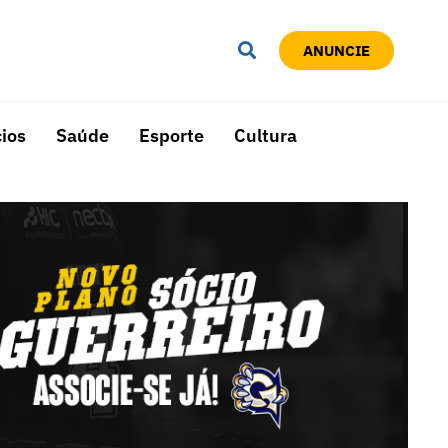
ANUNCIE
ios
Saúde
Esporte
Cultura