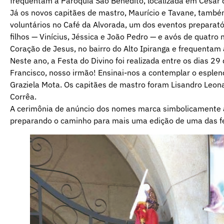
frequentam a Paróquia São Benedito, localizada em César 
Já os novos capitães de mastro, Maurício e Tavane, também
voluntários no Café da Alvorada, um dos eventos preparatór
filhos — Vinícius, Jéssica e João Pedro — e avós de quatro
Coração de Jesus, no bairro do Alto Ipiranga e frequentam 
Neste ano, a Festa do Divino foi realizada entre os dias 29
Francisco, nosso irmão! Ensinai-nos a contemplar o esplen
Graziela Mota. Os capitães de mastro foram Lisandro Leonar
Corrêa.
A cerimônia de anúncio dos nomes marca simbolicamente 
preparando o caminho para mais uma edição de uma das fes