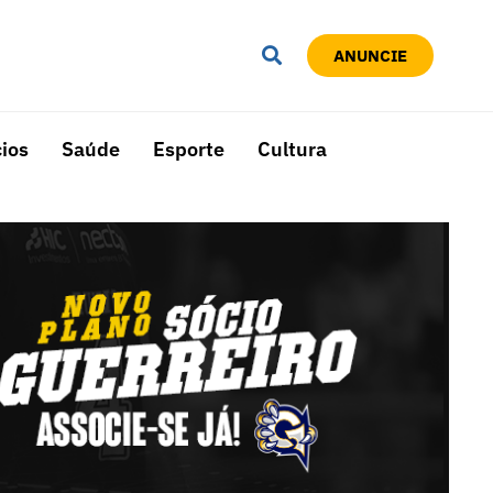
ANUNCIE
ios
Saúde
Esporte
Cultura