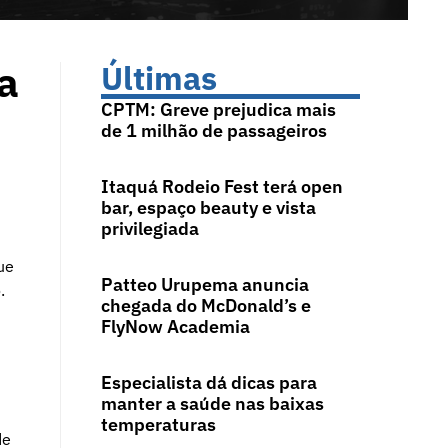
a
Últimas
CPTM: Greve prejudica mais
de 1 milhão de passageiros
Itaquá Rodeio Fest terá open
bar, espaço beauty e vista
privilegiada
ue
Patteo Urupema anuncia
.
chegada do McDonald’s e
FlyNow Academia
Especialista dá dicas para
manter a saúde nas baixas
temperaturas
de