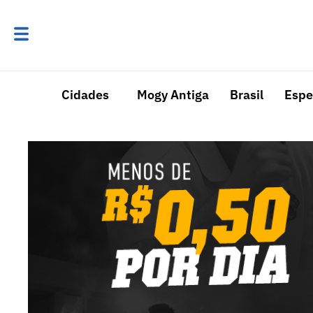
Cidades
Mogy Antiga
Brasil
Espe