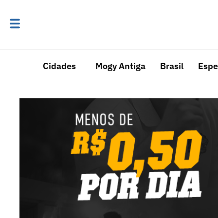
Cidades
Mogy Antiga
Brasil
Espe