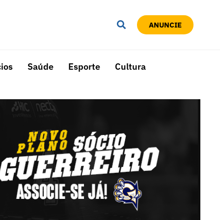
ANUNCIE
ios
Saúde
Esporte
Cultura