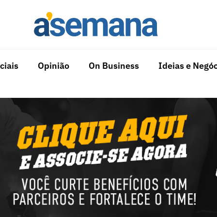
ciais
Opinião
On Business
Ideias e Negóc