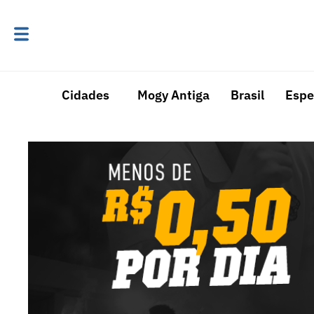
Cidades
Mogy Antiga
Brasil
Espe