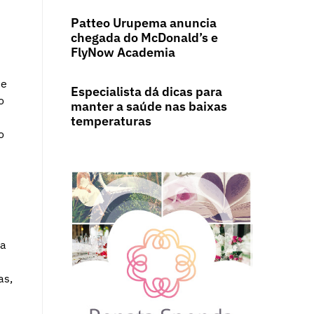
Patteo Urupema anuncia
chegada do McDonald’s e
FlyNow Academia
ue
Especialista dá dicas para
o
manter a saúde nas baixas
temperaturas
o
da
as,