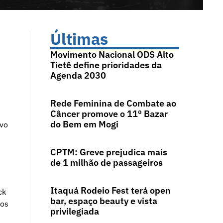
Últimas
Movimento Nacional ODS Alto
Tietê define prioridades da
Agenda 2030
Rede Feminina de Combate ao
Câncer promove o 11º Bazar
do Bem em Mogi
ivo
e
CPTM: Greve prejudica mais
de 1 milhão de passageiros
Itaquá Rodeio Fest terá open
ck
bar, espaço beauty e vista
los
privilegiada