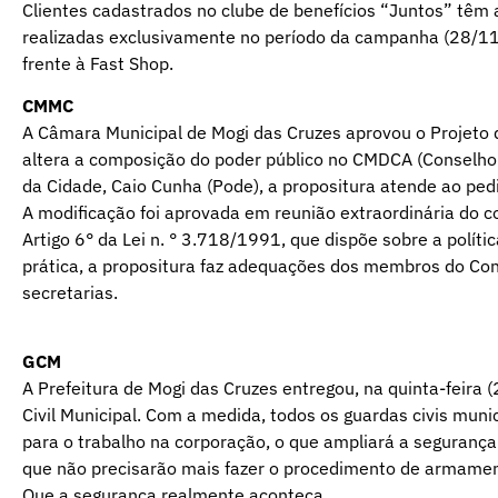
Clientes cadastrados no clube de benefícios “Juntos” tê
realizadas exclusivamente no período da campanha (28/11
frente à Fast Shop.
CMMC
A Câmara Municipal de Mogi das Cruzes aprovou o Projeto d
altera a composição do poder público no CMDCA (Conselho M
da Cidade, Caio Cunha (Pode), a propositura atende ao pedi
A modificação foi aprovada em reunião extraordinária do co
Artigo 6° da Lei n. ° 3.718/1991, que dispõe sobre a políti
prática, a propositura faz adequações dos membros do Co
secretarias.
GCM
A Prefeitura de Mogi das Cruzes entregou, na quinta-feira 
Civil Municipal. Com a medida, todos os guardas civis muni
para o trabalho na corporação, o que ampliará a segurança 
que não precisarão mais fazer o procedimento de armamen
Que a segurança realmente aconteça.