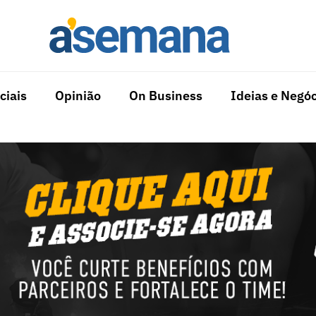
ciais
Opinião
On Business
Ideias e Negóc