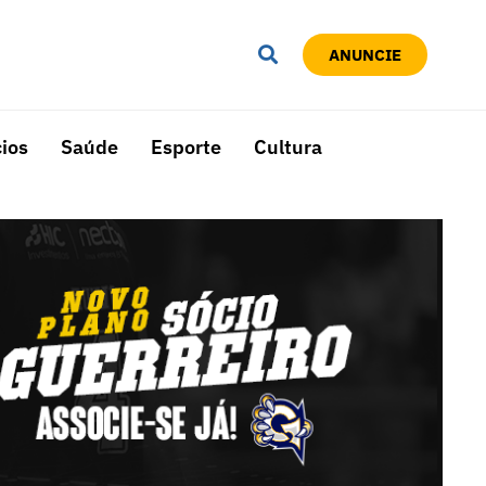
ANUNCIE
ios
Saúde
Esporte
Cultura