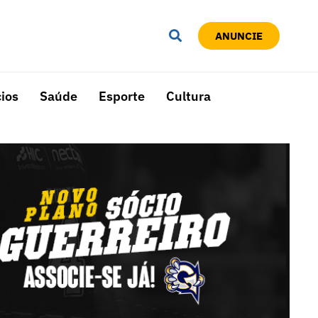
ANUNCIE
ios
Saúde
Esporte
Cultura