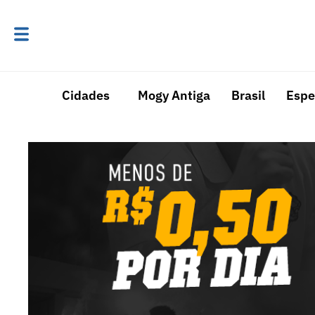
Cidades
Mogy Antiga
Brasil
Espe