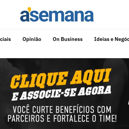
ciais
Opinião
On Business
Ideias e Negóc