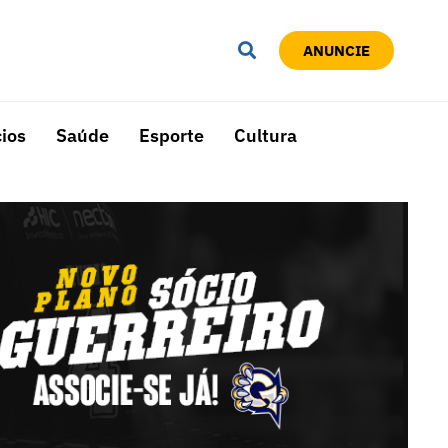
ANUNCIE
ios
Saúde
Esporte
Cultura