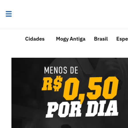
Cidades
Mogy Antiga
Brasil
Espe