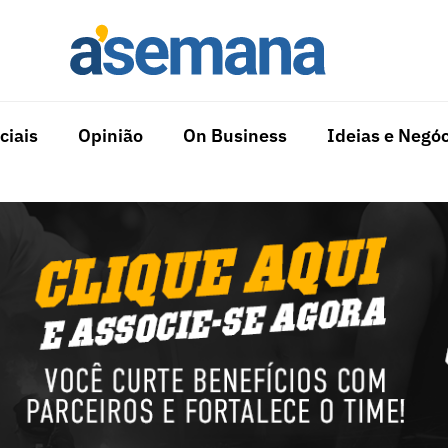
ciais
Opinião
On Business
Ideias e Negóc