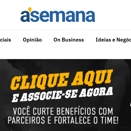
ciais
Opinião
On Business
Ideias e Negóc