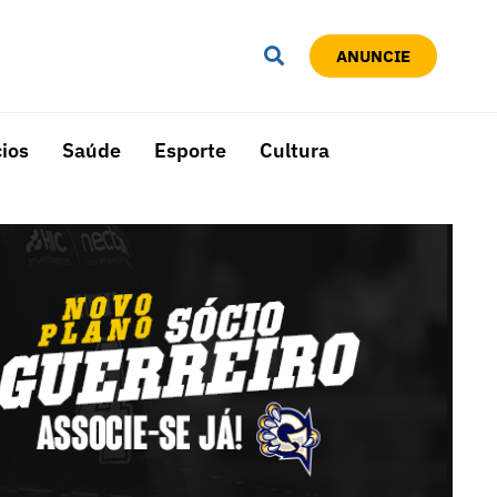
ANUNCIE
ios
Saúde
Esporte
Cultura