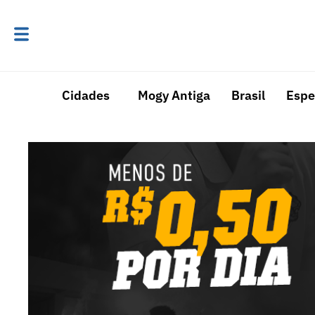
Cidades
Mogy Antiga
Brasil
Espe