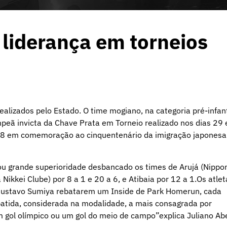
liderança em torneios
alizados pelo Estado. O time mogiano, na categoria pré-infant
ampeã invicta da Chave Prata em Torneio realizado nos dias 29 
958 em comemoração ao cinquentenário da imigração japonesa
ou grande superioridade desbancado os times de Arujá (Nippo
ikkei Clube) por 8 a 1 e 20 a 6, e Atibaia por 12 a 1.Os atlet
Gustavo Sumiya rebatarem um Inside de Park Homerun, cada
atida, considerada na modalidade, a mais consagrada por
 gol olímpico ou um gol do meio de campo”explica Juliano Ab