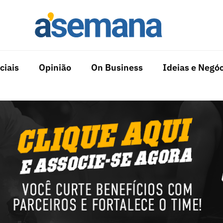
ciais
Opinião
On Business
Ideias e Negóc