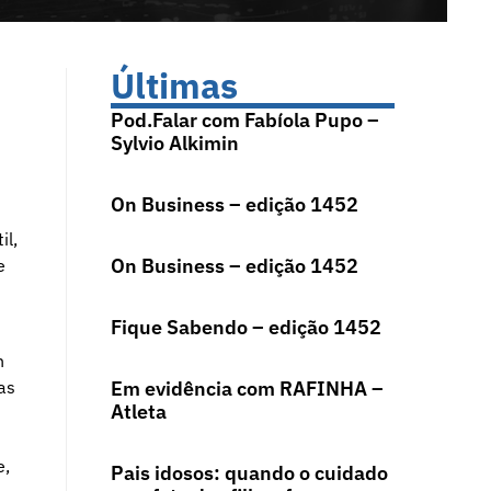
Últimas
Pod.Falar com Fabíola Pupo –
Sylvio Alkimin
On Business – edição 1452
il,
On Business – edição 1452
e
Fique Sabendo – edição 1452
n
as
Em evidência com RAFINHA –
Atleta
e,
Pais idosos: quando o cuidado