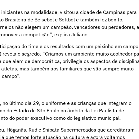
e iniciantes na modalidade, visitou a cidade de Campinas para
o Brasileira de Beisebol e Softbol e também fez bonito,
 torneios não elegem um campeão, vencedores ou perdedores, 
promover a competição”, explica Juliano.
ticipação do time e os resultados com um peixinho em campo
s) revela o segredo: “Criamos um ambiente muito acolhedor p
que além de democrática, privilegia os aspectos de disciplina
s atletas, mas também aos familiares que são sempre muito
de campo”.
 no último dia 29, o uniforme e as crianças que integram o
no do Estado de São Paulo no âmbito da Lei Paulista de
nto do poder executivo como do legislativo municipal.
u, Höganäs, Rud e Shibata Supermercados que acreditaram
já que temos forte atuação na cultura e agora voltamos