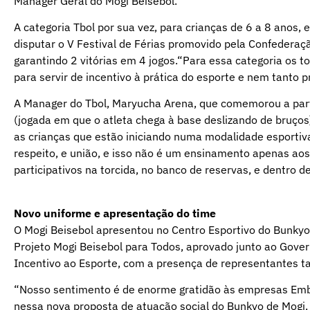
Manager Geral do Mogi Beisebol.
A categoria Tbol por sua vez, para crianças de 6 a 8 anos, 
disputar o V Festival de Férias promovido pela Confederaçã
garantindo 2 vitórias em 4 jogos.“Para essa categoria os
para servir de incentivo à prática do esporte e nem tanto 
A Manager do Tbol, Maryucha Arena, que comemorou a par
(jogada em que o atleta chega à base deslizando de bruço
as crianças que estão iniciando numa modalidade esportiva 
respeito, e união, e isso não é um ensinamento apenas ao
participativos na torcida, no banco de reservas, e dentro 
Novo uniforme e apresentação do time
O Mogi Beisebol apresentou no Centro Esportivo do Bunkyo,
Projeto Mogi Beisebol para Todos, aprovado junto ao Gover
Incentivo ao Esporte, com a presença de representantes ta
“Nosso sentimento é de enorme gratidão às empresas Emb
nessa nova proposta de atuação social do Bunkyo de Mogi, 