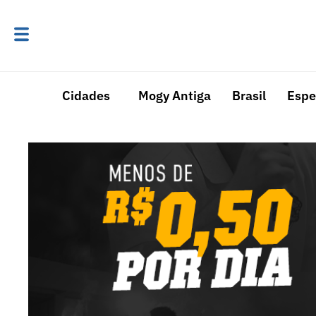
Cidades
Mogy Antiga
Brasil
Espe