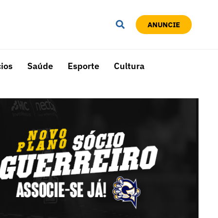
ANUNCIE
ios
Saúde
Esporte
Cultura