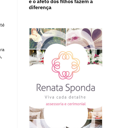
e o afeto dos filhos fazem a
diferença
até
ara
,