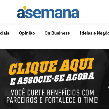
ciais
Opinião
On Business
Ideias e Negóc