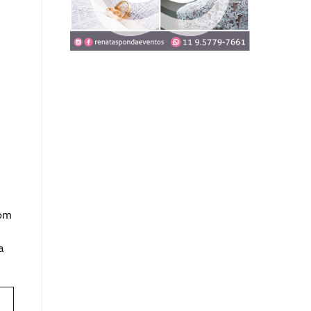
com
a