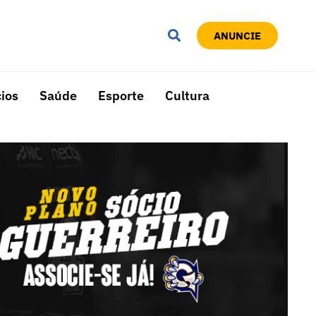
ANUNCIE
ios
Saúde
Esporte
Cultura