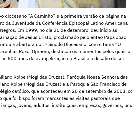
vo diocesano “A Caminho” e a primeira versão da página na
tro da Juventude da Conferência Episcopal Latino Americana
 Negros. Em 1999, no dia 26 de dezembro, deu início às
arnação de Jesus Cristo, proclamado pelo então Papa João
ecretou a abertura do 1º Sínodo Diocesano, com o tema “O
Mascarenhas Roxo, Opraem, destacou os momentos pelos quais a
 os 500 anos de evangelização no Brasil e o desafio de ser
iliano Kolbe (Mogi das Cruzes), Paróquia Nossa Senhora das
liano Kolbe (Mogi das Cruzes) e a Paróquia São Francisco de
colégio católico, que aconteceu em 26 de setembro de 2003, 
 que foi bispo foram marcantes as visitas pastorais que
rianças, jovens, adultos, instituições, empresas, governos, um