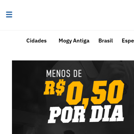
Cidades
Mogy Antiga
Brasil
Espe