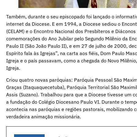
Também, durante o seu episcopado foi lançado o informati
internet da Diocese. E em 1994, a Diocese sediou o Encon
(CELAM) e o Encontro Nacional dos Presbíteros e Diáconos
comemorações do Ano Jubilar pelo Segundo Milênio da Enc
Paulo II (São João Paulo II), e em 27 de julho de 2000, d
Espírito fala às Igrejas”, na carta aos fiéis, Dom Paulo 
Igreja e o país passavam, como a chegada do Novo Milênio,
Igreja.
Criou quatro novas paróquias: Paróquia Pessoal São Maxim
Graças (Itaquaquecetuba), Paróquia Territorial São Maximi
Assis (Suzano). Trabalhou para que a Diocese tivesse um 
a fundação do Colégio Diocesano Paulo VI. Durante o tempo
acontecia nas paróquias e regiões pastorais, mobilizando c
verdadeira animação missionária.