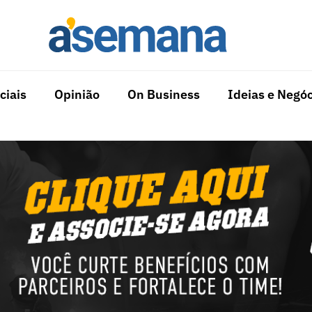
ciais
Opinião
On Business
Ideias e Negóc