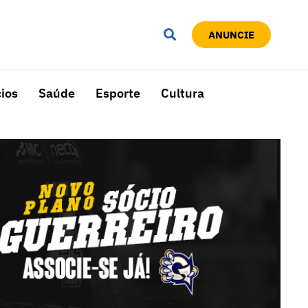
ANUNCIE
ios
Saúde
Esporte
Cultura