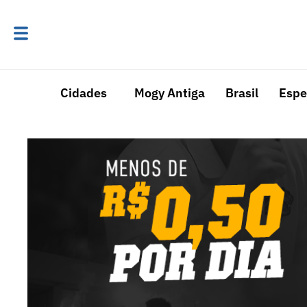
Cidades
Mogy Antiga
Brasil
Espe