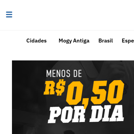
Cidades
Mogy Antiga
Brasil
Espe