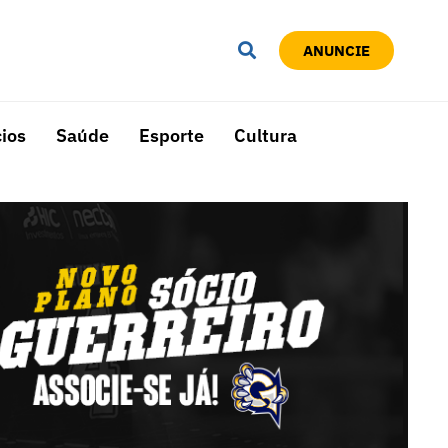
ANUNCIE
ios
Saúde
Esporte
Cultura