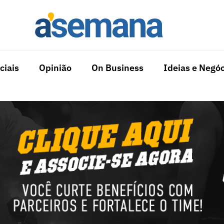
ciais
Opinião
On Business
Ideias e Negóc