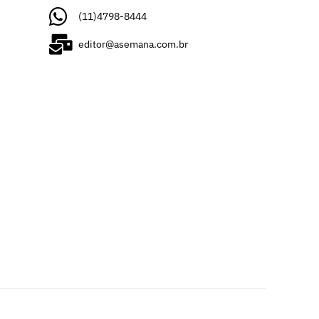
(11)4798-8444
editor@asemana.com.br