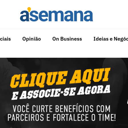
ciais
Opinião
On Business
Ideias e Negóc