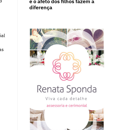
13
e o afeto dos filhos fazem a
diferença
ial
às