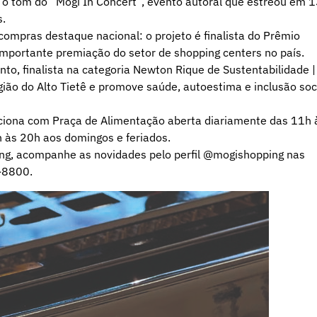
o tom do “Mogi In Concert”, evento autoral que estreou em 
s.
compras destaque nacional: o projeto é finalista do Prêmio
mportante premiação do setor de shopping centers no país.
o, finalista na categoria Newton Rique de Sustentabilidade |
gião do Alto Tietê e promove saúde, autoestima e inclusão soc
ciona com Praça de Alimentação aberta diariamente das 11h 
h às 20h aos domingos e feriados.
ing, acompanhe as novidades pelo perfil @mogishopping nas
8-8800.