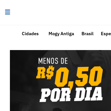
Cidades
Mogy Antiga
Brasil
Espe