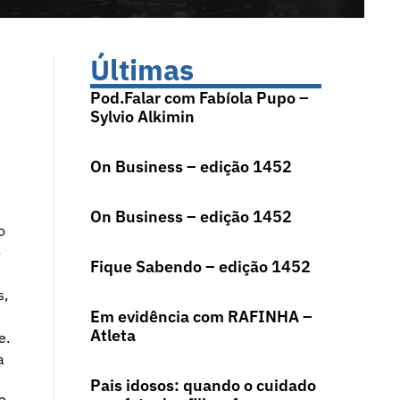
Últimas
Pod.Falar com Fabíola Pupo –
Sylvio Alkimin
On Business – edição 1452
On Business – edição 1452
o
o
Fique Sabendo – edição 1452
s,
Em evidência com RAFINHA –
Atleta
e.
a
Pais idosos: quando o cuidado