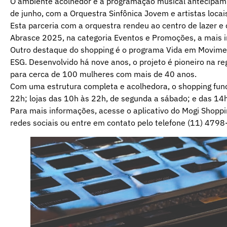
O ambiente acolhedor e a programação musical antecipam 
de junho, com a Orquestra Sinfônica Jovem e artistas locai
Esta parceria com a orquestra rendeu ao centro de lazer e 
Abrasce 2025, na categoria Eventos e Promoções, a mais i
Outro destaque do shopping é o programa Vida em Moviment
ESG. Desenvolvido há nove anos, o projeto é pioneiro na re
para cerca de 100 mulheres com mais de 40 anos.
Com uma estrutura completa e acolhedora, o shopping fun
22h; lojas das 10h às 22h, de segunda a sábado; e das 14
Para mais informações, acesse o aplicativo do Mogi Shopp
redes sociais ou entre em contato pelo telefone (11) 479