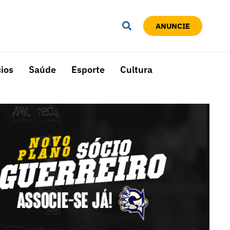
ANUNCIE
ios
Saúde
Esporte
Cultura