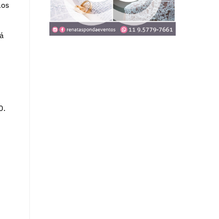
ãos
rá
0.