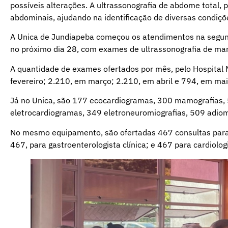
possíveis alterações. A ultrassonografia de abdome total,
abdominais, ajudando na identificação de diversas condiçõ
A Unica de Jundiapeba começou os atendimentos na segunda-
no próximo dia 28, com exames de ultrassonografia de ma
A quantidade de exames ofertados por mês, pelo Hospital 
fevereiro; 2.210, em março; 2.210, em abril e 794, em mai
Já no Unica, são 177 ecocardiogramas, 300 mamografias, 
eletrocardiogramas, 349 eletroneuromiografias, 509 adio
No mesmo equipamento, são ofertadas 467 consultas para de
467, para gastroenterologista clínica; e 467 para cardiolog