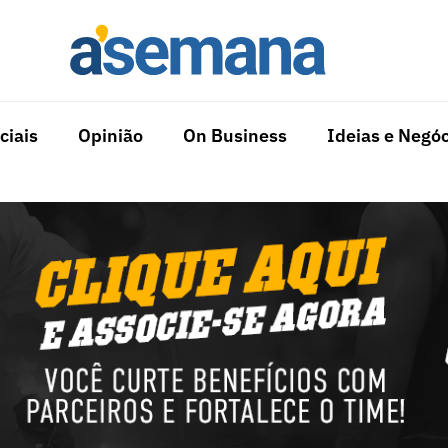
ciais
Opinião
On Business
Ideias e Negóc