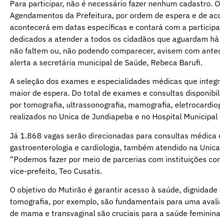
Para participar, não é necessário fazer nenhum cadastro. 
Agendamentos da Prefeitura, por ordem de espera e de aco
acontecerá em datas específicas e contará com a participa
dedicados a atender a todos os cidadãos que aguardam h
não faltem ou, não podendo comparecer, avisem com antece
alerta a secretária municipal de Saúde, Rebeca Barufi.
A seleção dos exames e especialidades médicas que inte
maior de espera. Do total de exames e consultas disponib
por tomografia, ultrassonografia, mamografia, eletrocardi
realizados no Unica de Jundiapeba e no Hospital Municipa
Já 1.868 vagas serão direcionadas para consultas médica de
gastroenterologia e cardiologia, também atendido na Unica
“Podemos fazer por meio de parcerias com instituições com
vice-prefeito, Teo Cusatis.
O objetivo do Mutirão é garantir acesso à saúde, dignidad
tomografia, por exemplo, são fundamentais para uma avali
de mama e transvaginal são cruciais para a saúde feminin