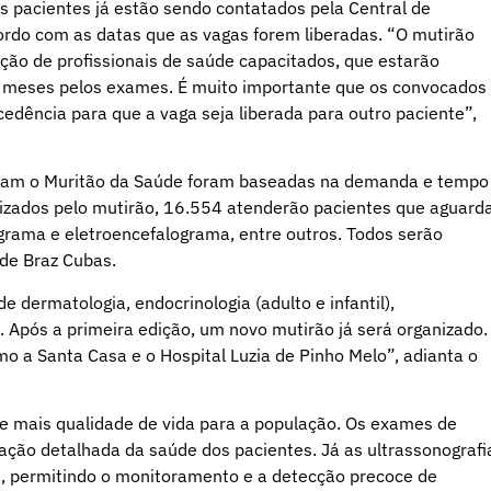
Os pacientes já estão sendo contatados pela Central de
rdo com as datas que as vagas forem liberadas. “O mutirão
ção de profissionais de saúde capacitados, que estarão
á meses pelos exames. É muito importante que os convocados
dência para que a vaga seja liberada para outro paciente”,
gram o Muritão da Saúde foram baseadas na demanda e tempo
ilizados pelo mutirão, 16.554 atenderão pacientes que aguar
ograma e eletroencefalograma, entre outros. Todos serão
l de Braz Cubas.
 dermatologia, endocrinologia (adulto e infantil),
. Após a primeira edição, um novo mutirão já será organizado.
o a Santa Casa e o Hospital Luzia de Pinho Melo”, adianta o
e e mais qualidade de vida para a população. Os exames de
ação detalhada da saúde dos pacientes. Já as ultrassonografi
a, permitindo o monitoramento e a detecção precoce de