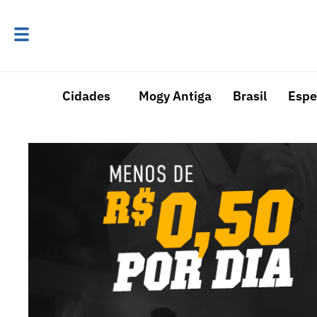
Cidades
Mogy Antiga
Brasil
Espe