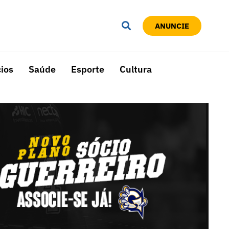
ANUNCIE
ios
Saúde
Esporte
Cultura