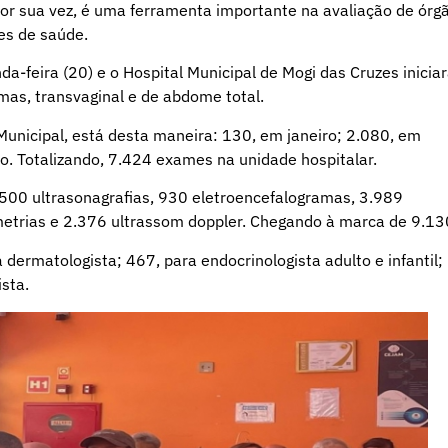
 por sua vez, é uma ferramenta importante na avaliação de órg
es de saúde.
feira (20) e o Hospital Municipal de Mogi das Cruzes inicia
mas, transvaginal e de abdome total.
Municipal, está desta maneira: 130, em janeiro; 2.080, em
o. Totalizando, 7.424 exames na unidade hospitalar.
500 ultrasonagrafias, 930 eletroencefalogramas, 3.989
metrias e 2.376 ultrassom doppler. Chegando à marca de 9.13
rmatologista; 467, para endocrinologista adulto e infantil;
ista.