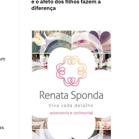
e o afeto dos filhos fazem a
diferença
dam
as