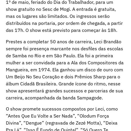
1º de maio, feriado do Dia do Trabalhador, para um
show gratuito no Sesc de Mogi. A entrada é gratuita,
mas os lugares são limitados. Os ingressos serão
distribuídos na portaria, por ordem de chegada, a partir
das 17h. O show está previsto para começar às 18h.
Prestes a completar 50 anos de carreira, Leci Brandão
sempre foi presença marcante nos desfiles das escolas
de Samba no Rio e em São Paulo. Ela foi a primeira
mulher a ser convidada para a Ala dos Compositores da
Mangueira, em 1974. Ela ganhou um disco de ouro com
Um Beijo No Seu Coração e dois Prêmios Sharp para o
álbum Cidadã Brasileira. Grande ícone do ritmo, nesse
show apresentará grandes sucessos e parcerias de sua
carreira, acompanhada da banda Sampagode.
O show promete sucessos compostos por Leci, como
“Antes Que Eu Volte a Ser Nada”, “Olodum Força
Divina”, “Dengue” (regravada de Zezé Motta), “Deixa
Pra Lá”, “Isso É Fundo de Quintal”, “Só Quero Te