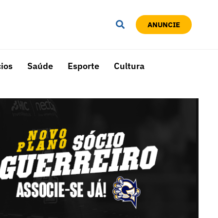
ANUNCIE
ios
Saúde
Esporte
Cultura