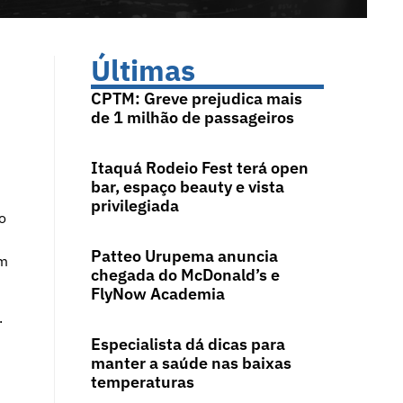
Últimas
CPTM: Greve prejudica mais
de 1 milhão de passageiros
Itaquá Rodeio Fest terá open
bar, espaço beauty e vista
privilegiada
o
Patteo Urupema anuncia
em
chegada do McDonald’s e
FlyNow Academia
.
Especialista dá dicas para
manter a saúde nas baixas
temperaturas