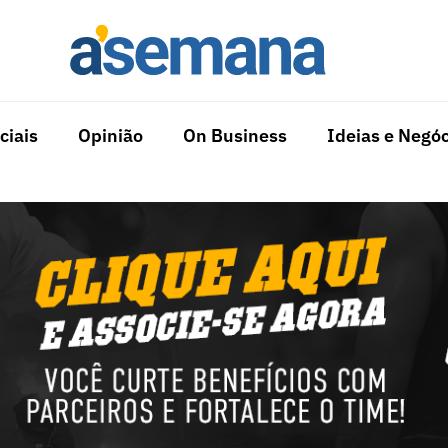
ciais
Opinião
On Business
Ideias e Negóc