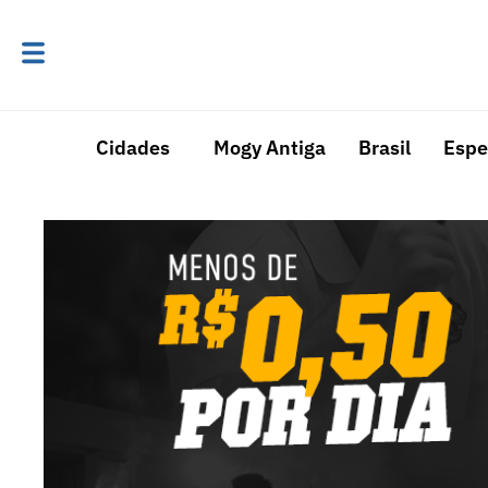
Cidades
Mogy Antiga
Brasil
Espe