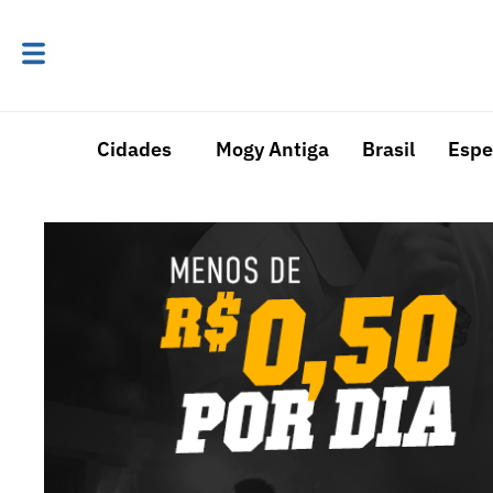
Cidades
Mogy Antiga
Brasil
Espe