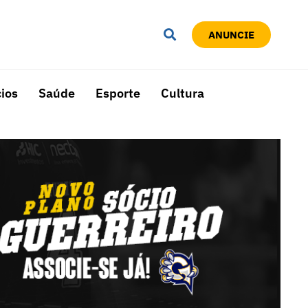
ANUNCIE
ios
Saúde
Esporte
Cultura