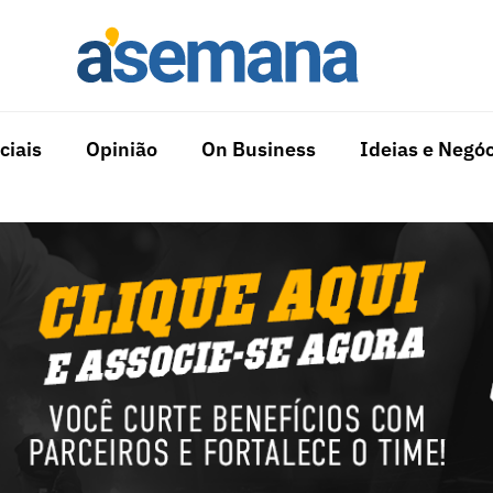
ciais
Opinião
On Business
Ideias e Negóc