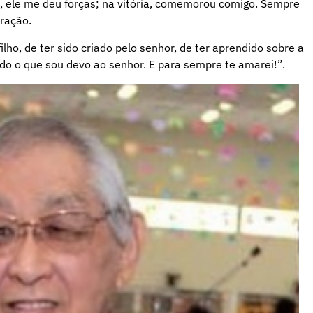
as, ele me deu forças; na vitória, comemorou comigo. Sempre
oração.
lho, de ter sido criado pelo senhor, de ter aprendido sobre a
udo o que sou devo ao senhor. E para sempre te amarei!”.