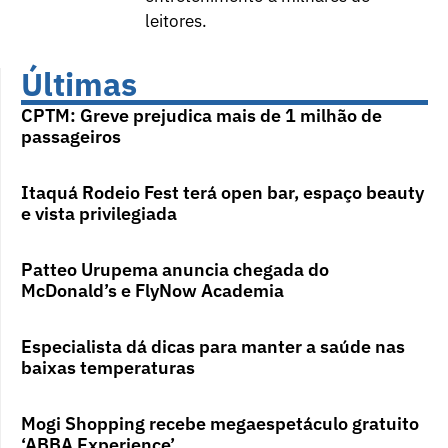
leitores.
Últimas
CPTM: Greve prejudica mais de 1 milhão de
passageiros
Itaquá Rodeio Fest terá open bar, espaço beauty
e vista privilegiada
Patteo Urupema anuncia chegada do
McDonald’s e FlyNow Academia
Especialista dá dicas para manter a saúde nas
baixas temperaturas
Mogi Shopping recebe megaespetáculo gratuito
‘ABBA Experience’