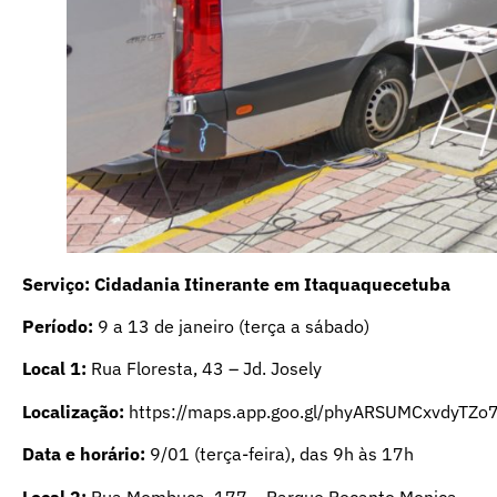
Serviço: Cidadania Itinerante em Itaquaquecetuba
Período:
9 a 13 de janeiro (terça a sábado)
Local 1:
Rua Floresta, 43 – Jd. Josely
Localização:
https://maps.app.goo.gl/phyARSUMCxvdyTZo
Data e horário:
9/01 (terça-feira), das 9h às 17h
Local 2:
Rua Mombuca, 177 – Parque Recanto Monica