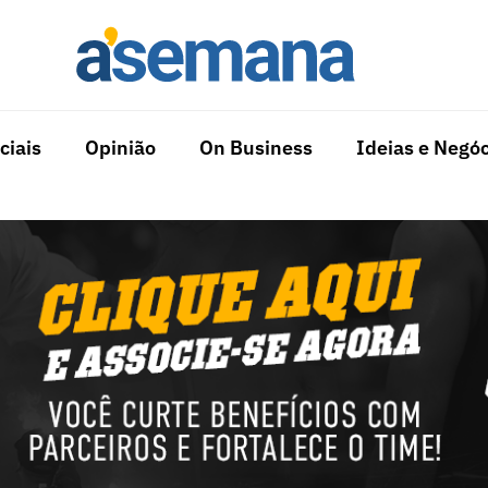
ciais
Opinião
On Business
Ideias e Negóc