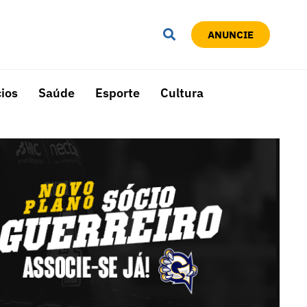
ANUNCIE
ios
Saúde
Esporte
Cultura