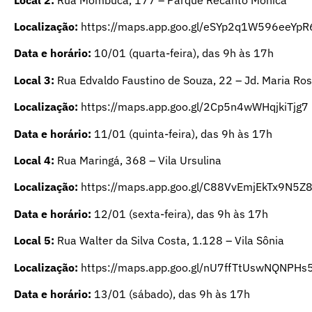
Localização:
https://maps.app.goo.gl/eSYp2q1W596eeYpR
Data e horário:
10/01 (quarta-feira), das 9h às 17h
Local 3:
Rua Edvaldo Faustino de Souza, 22 – Jd. Maria Ro
Localização:
https://maps.app.goo.gl/2Cp5n4wWHqjkiTjg7
Data e horário:
11/01 (quinta-feira), das 9h às 17h
Local 4:
Rua Maringá, 368 – Vila Ursulina
Localização:
https://maps.app.goo.gl/C88VvEmjEkTx9N5Z
Data e horário:
12/01 (sexta-feira), das 9h às 17h
Local 5:
Rua Walter da Silva Costa, 1.128 – Vila Sônia
Localização:
https://maps.app.goo.gl/nU7ffTtUswNQNPHs
Data e horário:
13/01 (sábado), das 9h às 17h