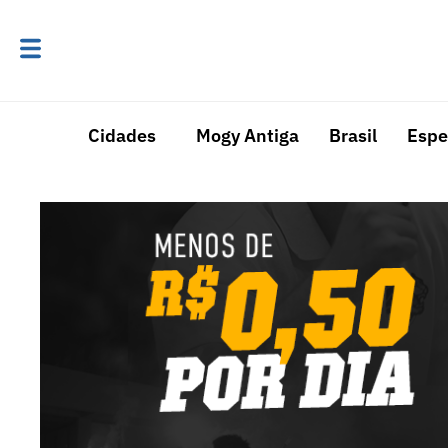
Cidades
Mogy Antiga
Brasil
Espe