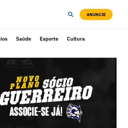
ANUNCIE
ios
Saúde
Esporte
Cultura