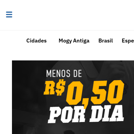
Cidades
Mogy Antiga
Brasil
Espe