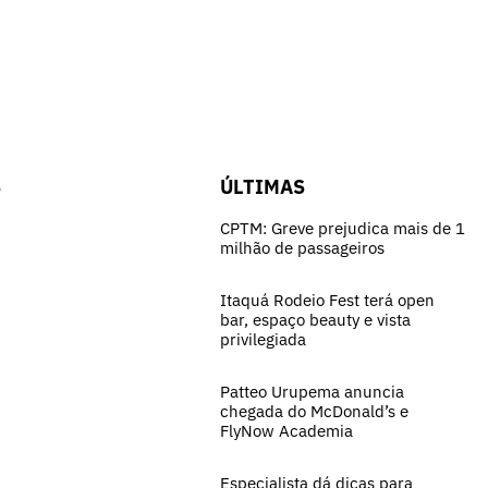
S
ÚLTIMAS
CPTM: Greve prejudica mais de 1
milhão de passageiros
Itaquá Rodeio Fest terá open
bar, espaço beauty e vista
privilegiada
Patteo Urupema anuncia
chegada do McDonald’s e
FlyNow Academia
Especialista dá dicas para