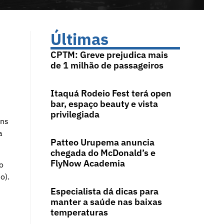
Últimas
CPTM: Greve prejudica mais
de 1 milhão de passageiros
Itaquá Rodeio Fest terá open
bar, espaço beauty e vista
privilegiada
ens
a
Patteo Urupema anuncia
chegada do McDonald’s e
FlyNow Academia
o
o).
Especialista dá dicas para
manter a saúde nas baixas
temperaturas