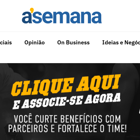
ciais
Opinião
On Business
Ideias e Negóc