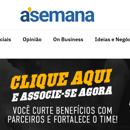
ciais
Opinião
On Business
Ideias e Negóc