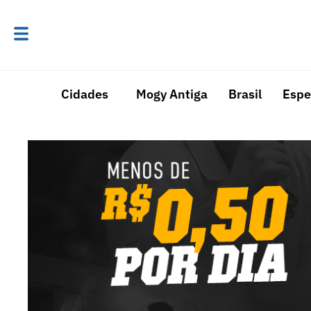
Cidades
Mogy Antiga
Brasil
Espe