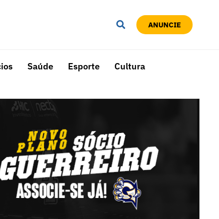
ANUNCIE
ios
Saúde
Esporte
Cultura