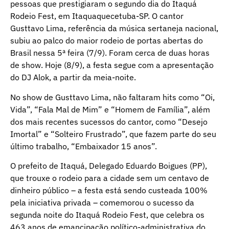
pessoas que prestigiaram o segundo dia do Itaquá
Rodeio Fest, em Itaquaquecetuba-SP. O cantor
Gusttavo Lima, referência da música sertaneja nacional,
subiu ao palco do maior rodeio de portas abertas do
Brasil nessa 5ª feira (7/9). Foram cerca de duas horas
de show. Hoje (8/9), a festa segue com a apresentação
do DJ Alok, a partir da meia-noite.
No show de Gusttavo Lima, não faltaram hits como “Oi,
Vida”, “Fala Mal de Mim” e “Homem de Família”, além
dos mais recentes sucessos do cantor, como “Desejo
Imortal” e “Solteiro Frustrado”, que fazem parte do seu
último trabalho, “Embaixador 15 anos”.
O prefeito de Itaquá, Delegado Eduardo Boigues (PP),
que trouxe o rodeio para a cidade sem um centavo de
dinheiro público – a festa está sendo custeada 100%
pela iniciativa privada – comemorou o sucesso da
segunda noite do Itaquá Rodeio Fest, que celebra os
463 anos de emancipação político-administrativa do