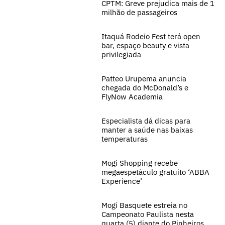
CPTM: Greve prejudica mais de 1
milhão de passageiros
Itaquá Rodeio Fest terá open
bar, espaço beauty e vista
privilegiada
Patteo Urupema anuncia
chegada do McDonald’s e
FlyNow Academia
Especialista dá dicas para
manter a saúde nas baixas
temperaturas
Mogi Shopping recebe
megaespetáculo gratuito ‘ABBA
Experience’
Mogi Basquete estreia no
Campeonato Paulista nesta
quarta (5) diante do Pinheiros