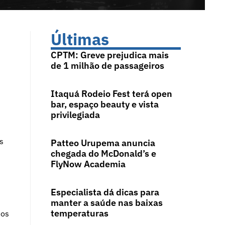
Últimas
CPTM: Greve prejudica mais
de 1 milhão de passageiros
Itaquá Rodeio Fest terá open
bar, espaço beauty e vista
privilegiada
s
Patteo Urupema anuncia
chegada do McDonald’s e
FlyNow Academia
Especialista dá dicas para
manter a saúde nas baixas
temperaturas
tos