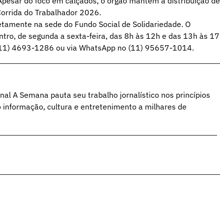
pesar do foco em calçados, o órgão mantém a distribuição de
Corrida do Trabalhador 2026.
etamente na sede do Fundo Social de Solidariedade. O
tro, de segunda a sexta-feira, das 8h às 12h e das 13h às 17
s (11) 4693-1286 ou via WhatsApp no (11) 95657-1014.
al A Semana pauta seu trabalho jornalístico nos princípios
o informação, cultura e entretenimento a milhares de