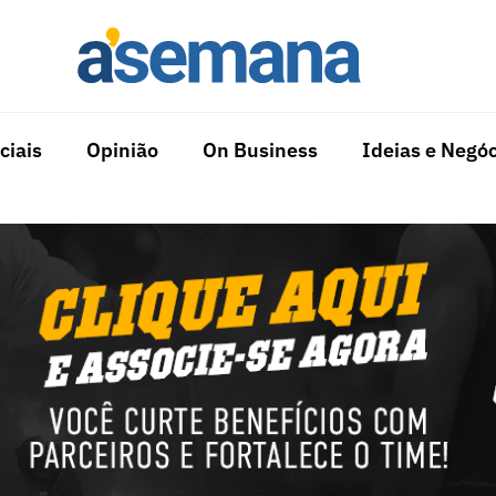
ciais
Opinião
On Business
Ideias e Negóc