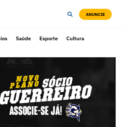
ANUNCIE
ios
Saúde
Esporte
Cultura