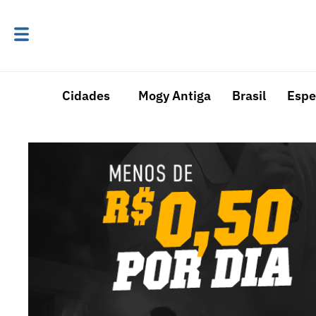
Cidades
Mogy Antiga
Brasil
Espe