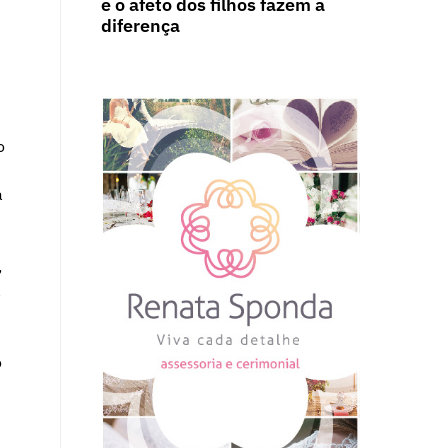
e o afeto dos filhos fazem a
diferença
o
a
,
a
o