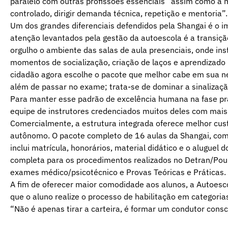
paralelo com outras profissões essenciais “assim como a m
controlado, dirigir demanda técnica, repetição e mentoria”.
Um dos grandes diferenciais defendidos pela Shangai é o i
atenção levantados pela gestão da autoescola é a transiçã
orgulho o ambiente das salas de aula presenciais, onde i
momentos de socialização, criação de laços e aprendizado 
cidadão agora escolhe o pacote que melhor cabe em sua ne
além de passar no exame; trata-se de dominar a sinalização
Para manter esse padrão de excelência humana na fase pr
equipe de instrutores credenciados muitos deles com mais 
Comercialmente, a estrutura integrada oferece melhor cus
autônomo. O pacote completo de 16 aulas da Shangai, come
inclui matrícula, honorários, material didático e o aluguel
completa para os procedimentos realizados no Detran/Pou
exames médico/psicotécnico e Provas Teóricas e Práticas.
A fim de oferecer maior comodidade aos alunos, a Autoesc
que o aluno realize o processo de habilitação em categoria
“Não é apenas tirar a carteira, é formar um condutor consc