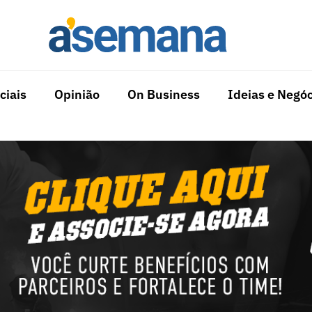
ciais
Opinião
On Business
Ideias e Negóc