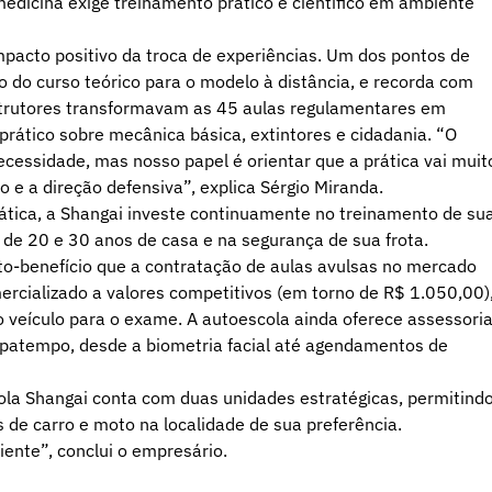
edicina exige treinamento prático e científico em ambiente
mpacto positivo da troca de experiências. Um dos pontos de
o do curso teórico para o modelo à distância, e recorda com
nstrutores transformavam as 45 aulas regulamentares em
prático sobre mecânica básica, extintores e cidadania. “O
cessidade, mas nosso papel é orientar que a prática vai muit
 e a direção defensiva”, explica Sérgio Miranda.
ática, a Shangai investe continuamente no treinamento de su
de 20 e 30 anos de casa e na segurança de sua frota.
to-benefício que a contratação de aulas avulsas no mercado
rcializado a valores competitivos (em torno de R$ 1.050,00)
 do veículo para o exame. A autoescola ainda oferece assessori
patempo, desde a biometria facial até agendamentos de
ola Shangai conta com duas unidades estratégicas, permitind
s de carro e moto na localidade de sua preferência.
iente”, conclui o empresário.