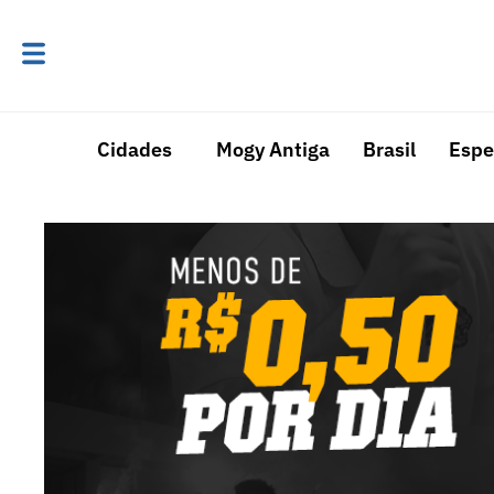
Cidades
Mogy Antiga
Brasil
Espe