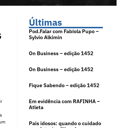
Últimas
s
Pod.Falar com Fabíola Pupo –
Sylvio Alkimin
On Business – edição 1452
On Business – edição 1452
Fique Sabendo – edição 1452
Em evidência com RAFINHA –
ir
Atleta
.
a
 um
Pais idosos: quando o cuidado