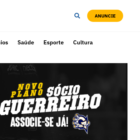
ANUNCIE
ios
Saúde
Esporte
Cultura