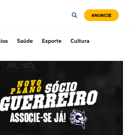
ANUNCIE
ios
Saúde
Esporte
Cultura