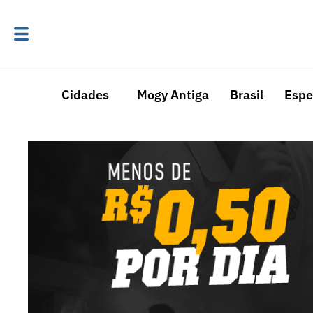
Cidades
Mogy Antiga
Brasil
Espe