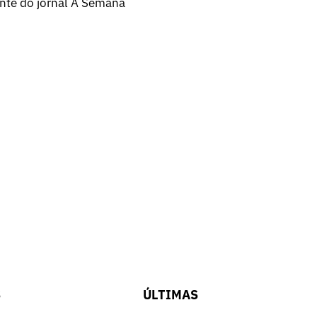
ente do jornal A Semana
S
ÚLTIMAS