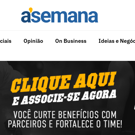
ciais
Opinião
On Business
Ideias e Negóc