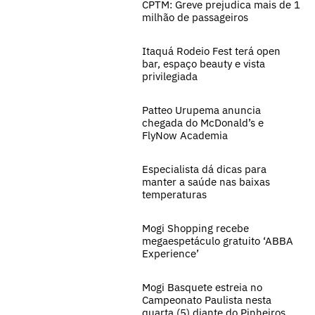
CPTM: Greve prejudica mais de 1
milhão de passageiros
Itaquá Rodeio Fest terá open
bar, espaço beauty e vista
privilegiada
Patteo Urupema anuncia
chegada do McDonald’s e
FlyNow Academia
Especialista dá dicas para
manter a saúde nas baixas
temperaturas
Mogi Shopping recebe
megaespetáculo gratuito ‘ABBA
Experience’
Mogi Basquete estreia no
Campeonato Paulista nesta
quarta (5) diante do Pinheiros