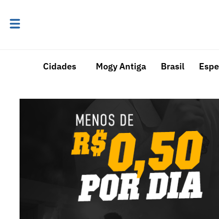
Cidades
Mogy Antiga
Brasil
Espe