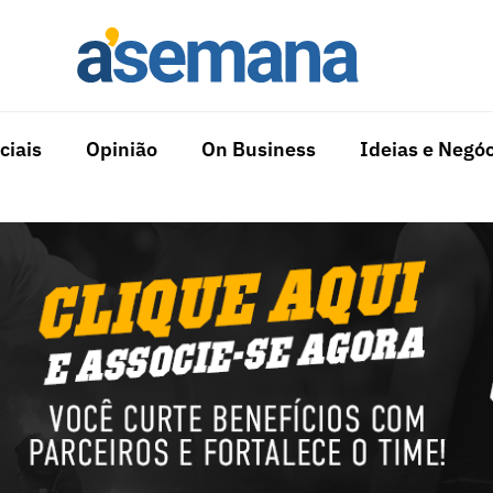
ciais
Opinião
On Business
Ideias e Negóc