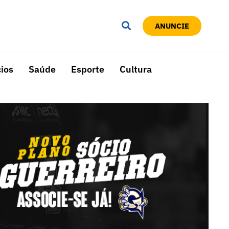
ANUNCIE
ios
Saúde
Esporte
Cultura