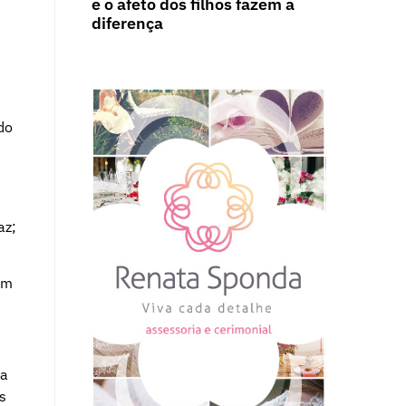
e o afeto dos filhos fazem a
diferença
do
az;
am
ra
s