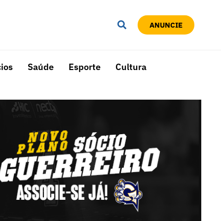
ANUNCIE
ios
Saúde
Esporte
Cultura