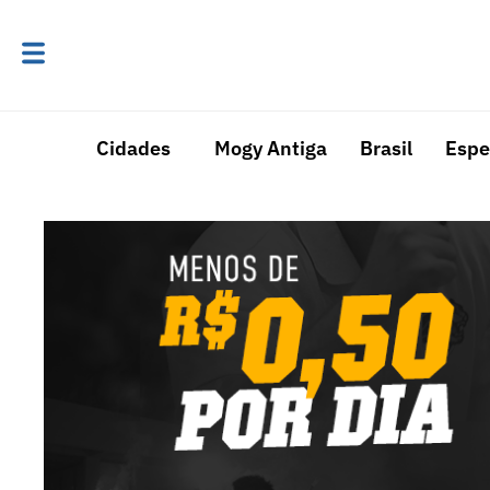
Cidades
Mogy Antiga
Brasil
Espe