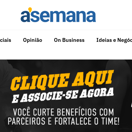
ciais
Opinião
On Business
Ideias e Negóc