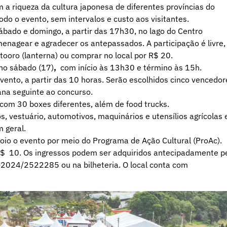
 a riqueza da cultura japonesa de diferentes províncias do
do o evento, sem intervalos e custo aos visitantes.
ábado e domingo, a partir das 17h30, no lago do Centro
enagear e agradecer os antepassados. A participação é livre,
 tooro (lanterna) ou comprar no local por R$ 20.
no sábado (17)
,
com início às 13h30 e término às 15h.
evento, a partir das 10 horas. Serão escolhidos cinco vencedor
na seguinte ao concurso.
 com 30 boxes diferentes, além de food trucks.
, vestuário, automotivos, maquinários e utensílios agrícolas 
 geral.
poio o evento por meio do Programa de Ação Cultural (ProAc).
R$ 10. Os ingressos podem ser adquiridos antecipadamente p
ri-2024/2522285
ou na bilheteria. O local conta com