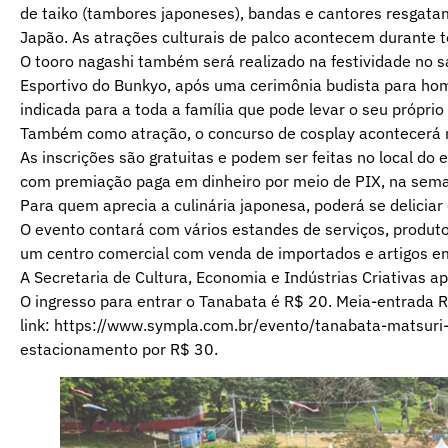
de taiko (tambores japoneses), bandas e cantores resgatam
Japão. As atrações culturais de palco acontecem durante to
O tooro nagashi também será realizado na festividade no s
Esportivo do Bunkyo, após uma cerimônia budista para hom
indicada para a toda a família que pode levar o seu próprio
Também como atração, o concurso de cosplay acontecerá 
As inscrições são gratuitas e podem ser feitas no local do 
com premiação paga em dinheiro por meio de PIX, na sema
Para quem aprecia a culinária japonesa, poderá se deliciar
O evento contará com vários estandes de serviços, produtos
um centro comercial com venda de importados e artigos em
A Secretaria de Cultura, Economia e Indústrias Criativas a
O ingresso para entrar o Tanabata é R$ 20. Meia-entrada 
link:
https://www.sympla.com.br/evento/tanabata-matsu
estacionamento por R$ 30.