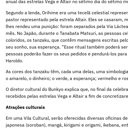
anual das estrelas Vega e Altair no sétimo dia do sétimo m
Segundo a lenda, Orihime era uma tecelã celestial represe
pastor representado pela estrela Altair. Eles se casaram, m
lhes rendeu uma punição: foram separados pela Via Láctea
mês. No Japão, durante o Tanabata Matsuri, as pessoas c
coloridos, os tanzaku, que contêm mensagens escritas pel
seu sonho, sua esperança. “Esse ritual também poderá ser
pessoas poderão fazer os seus pedidos e pendurá-los para q
Haroldo.
As cores dos tanzaku têm, cada uma delas, uma simbologia
o amarelo, o dinheiro; o verde, a esperança; vermelho e ros
O diretor cultural do Bunkyo explica que, no final da cele
recebidos pelas estrelas Vega e Altair a fim de concretizar
Atrações culturais
Em uma Vila Cultural, serão oferecidas diversas oficinas de
japonesa (soroban), mangá, kirigami e origami, ikebana, en