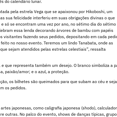
ês do calendário lunar.
ntada pela estrela Vega que se apaixonou por Hikoboshi, um
as sua felicidade interferiu em suas obrigações divinas o que
 e só se encontram uma vez por ano, no sétimo dia do sétimo
elebram essa lenda decorando árvores de bambu com papéis
os visitantes fazendo seus pedidos, depositando em cada pedi
 feito no nosso evento. Teremos um lindo Tanabata, onde as
ue sejam atendidos pelas estrelas celestiais”, ressalta
 e que representa também um desejo. O branco simboliza a p
a, paixão/amor; e o azul, a proteção.
bração, os bilhetes são queimados para que subam ao céu e sej
em os pedidos.
 artes japonesas, como caligrafia japonesa (shodo), calculado
tre outras. No palco do evento, shows de danças típicas, grupo