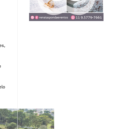
es,
e
elo