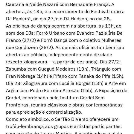
Caetana e Neide Nazaré com Bernadete França. A
abertura, às 13h, e o encerramento do Festival terão a
DJ Pankará, no dia 27, e o DJ Hudson, no dia 28.
As oficinas de dança ocorrem na abertura, às 13h, ao
som dos DJs: Forró Urbano com Evandro Paz e Íris De
Franco (27/2) e Forró Dança com o coletivo Mulheres
que Conduzem (28/2). As demais oficinas também são
abertas ao público, independentemente de idade
(exceto xilogravura — a partir de dez anos). Dia 27/2:
Zabumba com Guegué Medeiros (13h), Triângulo com
Fran Nóbrega (14h) e Pífano com Tanaka do Pife (15h).
Dia 28: Xilogravura com Lucélia Borges (13h) e Arte em
Argila com Pedro Ferreira Artesão (15h). A Exposição de
Cordel, coordenada pelo Instituto Cordel Sem
Fronteiras, reunirá clássicos e obras contemporâneas
para apreciação e comercialização.
Como ato simbólico, o SerTão DiVerso oferecerá um
troféu-lembrança aos grupos e artistas participantes,
com criação de Juarez Martins. A identidade visual do