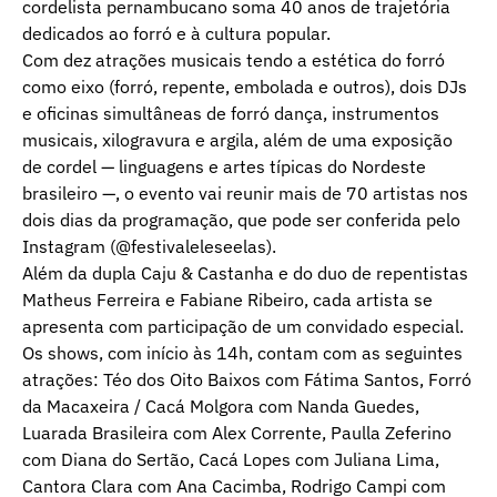
cordelista pernambucano soma 40 anos de trajetória
dedicados ao forró e à cultura popular.
Com dez atrações musicais tendo a estética do forró
como eixo (forró, repente, embolada e outros), dois DJs
e oficinas simultâneas de forró dança, instrumentos
musicais, xilogravura e argila, além de uma exposição
de cordel — linguagens e artes típicas do Nordeste
brasileiro —, o evento vai reunir mais de 70 artistas nos
dois dias da programação, que pode ser conferida pelo
Instagram (@festivaleleseelas).
Além da dupla Caju & Castanha e do duo de repentistas
Matheus Ferreira e Fabiane Ribeiro, cada artista se
apresenta com participação de um convidado especial.
Os shows, com início às 14h, contam com as seguintes
atrações: Téo dos Oito Baixos com Fátima Santos, Forró
da Macaxeira / Cacá Molgora com Nanda Guedes,
Luarada Brasileira com Alex Corrente, Paulla Zeferino
com Diana do Sertão, Cacá Lopes com Juliana Lima,
Cantora Clara com Ana Cacimba, Rodrigo Campi com