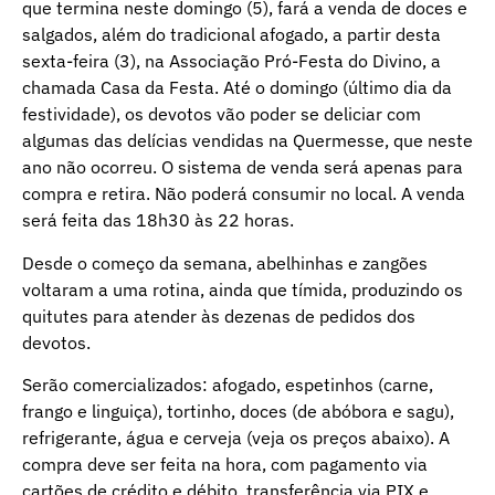
que termina neste domingo (5), fará a venda de doces e
salgados, além do tradicional afogado, a partir desta
sexta-feira (3), na Associação Pró-Festa do Divino, a
chamada Casa da Festa. Até o domingo (último dia da
festividade), os devotos vão poder se deliciar com
algumas das delícias vendidas na Quermesse, que neste
ano não ocorreu. O sistema de venda será apenas para
compra e retira. Não poderá consumir no local. A venda
será feita das 18h30 às 22 horas.
Desde o começo da semana, abelhinhas e zangões
voltaram a uma rotina, ainda que tímida, produzindo os
quitutes para atender às dezenas de pedidos dos
devotos.
Serão comercializados: afogado, espetinhos (carne,
frango e linguiça), tortinho, doces (de abóbora e sagu),
refrigerante, água e cerveja (veja os preços abaixo). A
compra deve ser feita na hora, com pagamento via
cartões de crédito e débito, transferência via PIX e