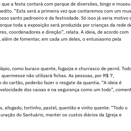
é que a festa contará com parque de diversões, bingo e museu
enedito. “Esta será a primeira vez que contaremos com um mu
osso santo padroeiro e da festividade. Só isso já seria motivo 
porque toda a exposição será produzida por crianças da rede d
res, coordenadores e direção”, relata. A ideia, de acordo com
os, além de fomentar, em cada um deles, o entusiasmo pela
ápio, como buraco quente, fogazza e churrasco de pernil. Tod
 quermesse não utilizará fichas. As pessoas, por R$ 7,
o do cartão, poderão fazer o resgate da quantia. “A ideia é
na velocidade dos caixas e na segurança como um todo”, comen
 afogado, tortinho, pastel, quentão e vinho quente. “Todo o
auração do Santuário, manter os custos diários da Igreja e