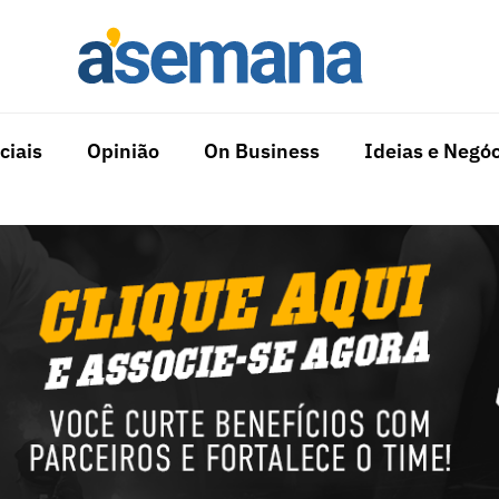
ciais
Opinião
On Business
Ideias e Negóc