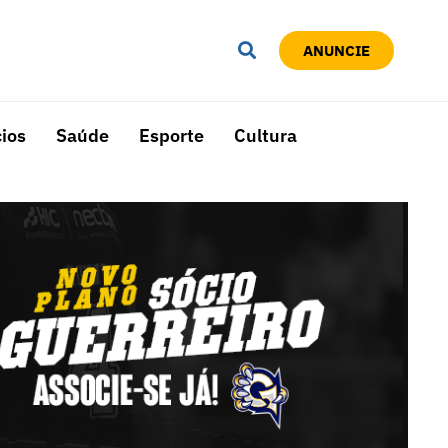
ANUNCIE
ios
Saúde
Esporte
Cultura