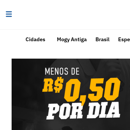
Cidades
Mogy Antiga
Brasil
Espe