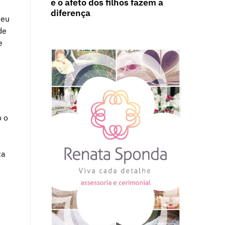
e o afeto dos filhos fazem a
diferença
seu
de
e
o o
ta