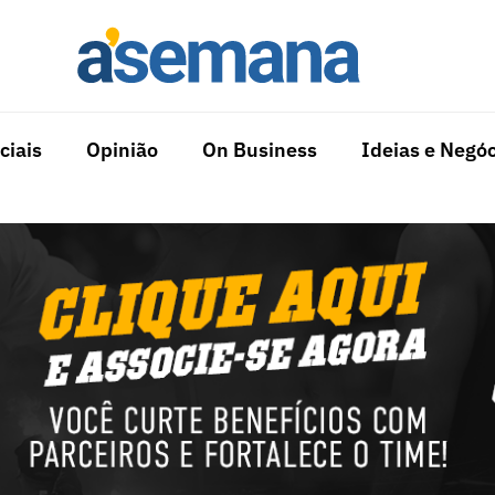
ciais
Opinião
On Business
Ideias e Negóc