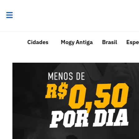
Cidades
Mogy Antiga
Brasil
Espe