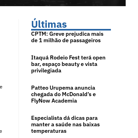
Últimas
CPTM: Greve prejudica mais
de 1 milhão de passageiros
Itaquá Rodeio Fest terá open
bar, espaço beauty e vista
privilegiada
te
Patteo Urupema anuncia
chegada do McDonald’s e
FlyNow Academia
m
Especialista dá dicas para
manter a saúde nas baixas
temperaturas
e