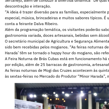
Sertanejo, além de conduzir a divertida dinâmica “De qual
descontração e interação.
“A ideia é trazer diversão para as famílias, especialmente
especial, música, brincadeiras e muitos sabores típicos. É
conta a feirante Dalva Ribeiro.
Além da programação temática, os visitantes poderão sabore
gastronomia variada, doces artesanais, bebidas sem álcool 
O secretário municipal de Agricultura e Segurança Aliment
sido bem recebidas pelos mogianos. “As feiras noturnas de
Harada’ têm se tornado o happy hour do mogiano, são refer
A Feira Noturna de Brás Cubas está em funcionamento há m
por edição, além de 25 barracas de gastronomia, artesanat
As feiras noturnas de Mogi das Cruzes acontecem às quintas
às sextas-feiras no Mercado do Produtor “Minor Harada”, n