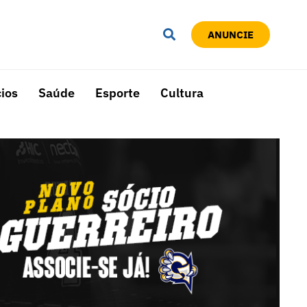
ANUNCIE
ios
Saúde
Esporte
Cultura