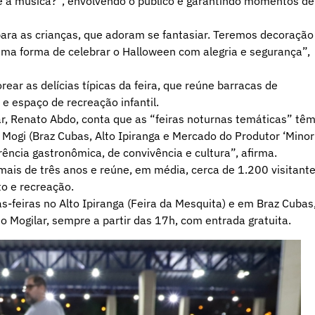
 é a música?”, envolvendo o público e garantindo momentos de
 para as crianças, que adoram se fantasiar. Teremos decoração
 uma forma de celebrar o Halloween com alegria e segurança”,
ar as delícias típicas da feira, que reúne barracas de
e espaço de recreação infantil.
ar, Renato Abdo, conta que as “feiras noturnas temáticas” tê
 Mogi (Braz Cubas, Alto Ipiranga e Mercado do Produtor ‘Minor
ência gastronômica, de convivência e cultura”, afirma.
ais de três anos e reúne, em média, cerca de 1.200 visitant
o e recreação.
-feiras no Alto Ipiranga (Feira da Mesquita) e em Braz Cubas
o Mogilar, sempre a partir das 17h, com entrada gratuita.