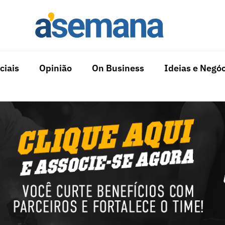
ciais
Opinião
On Business
Ideias e Negóc