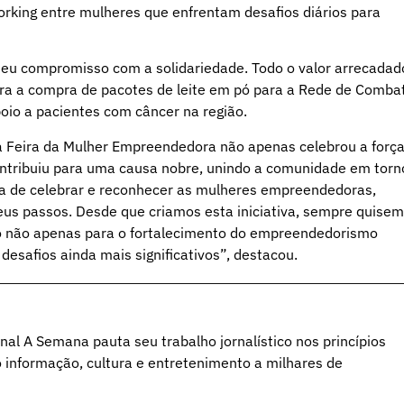
working entre mulheres que enfrentam desafios diários para
seu compromisso com a solidariedade. Todo o valor arrecadad
 para a compra de pacotes de leite em pó para a Rede de Comba
poio a pacientes com câncer na região.
 a Feira da Mulher Empreendedora não apenas celebrou a força
ntribuiu para uma causa nobre, unindo a comunidade em torn
cia de celebrar e reconhecer as mulheres empreendedoras,
eus passos. Desde que criamos esta iniciativa, sempre quise
do não apenas para o fortalecimento do empreendedorismo
safios ainda mais significativos”, destacou.
al A Semana pauta seu trabalho jornalístico nos princípios
o informação, cultura e entretenimento a milhares de