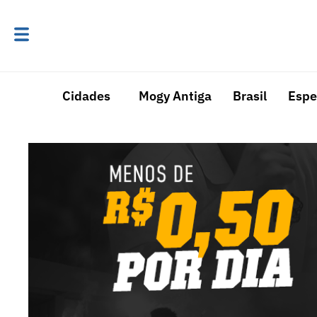
Cidades
Mogy Antiga
Brasil
Espe