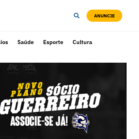
ANUNCIE
ios
Saúde
Esporte
Cultura