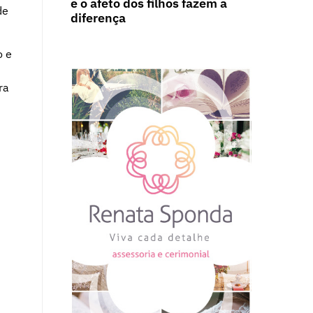
e o afeto dos filhos fazem a
de
diferença
o e
ra