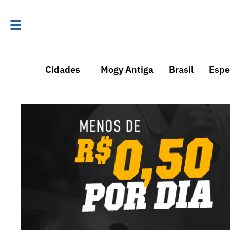
Cidades
Mogy Antiga
Brasil
Espe