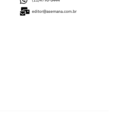
(11)4798-8444
editor@asemana.com.br