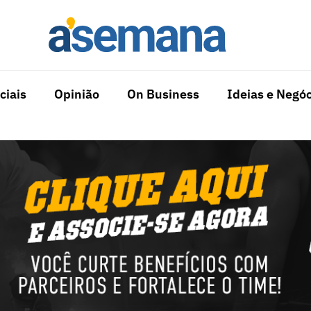
ciais
Opinião
On Business
Ideias e Negóc