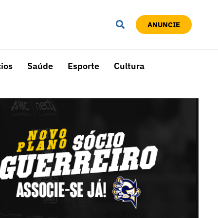
ANUNCIE
ios
Saúde
Esporte
Cultura