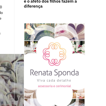
e o afeto dos filhos fazem a
diferença
50
do
e
u