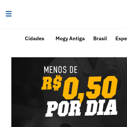
Cidades
Mogy Antiga
Brasil
Espe