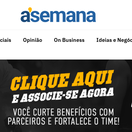
ciais
Opinião
On Business
Ideias e Negóc