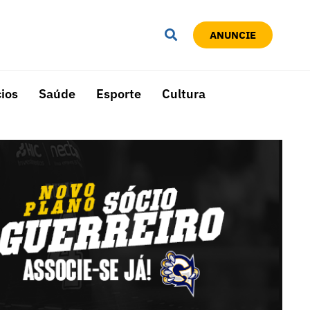
ANUNCIE
ios
Saúde
Esporte
Cultura