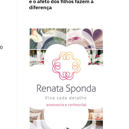
e o afeto dos filhos fazem a
diferença
o
70