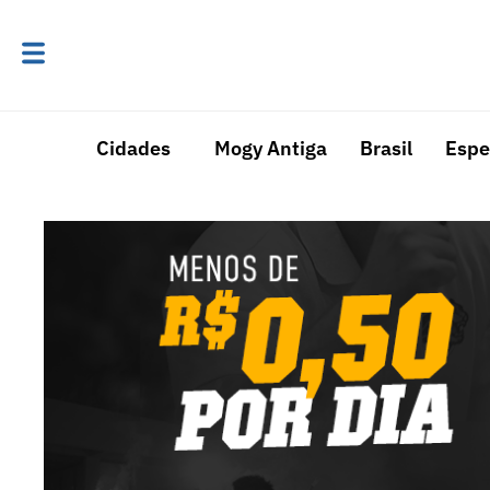
Cidades
Mogy Antiga
Brasil
Espe