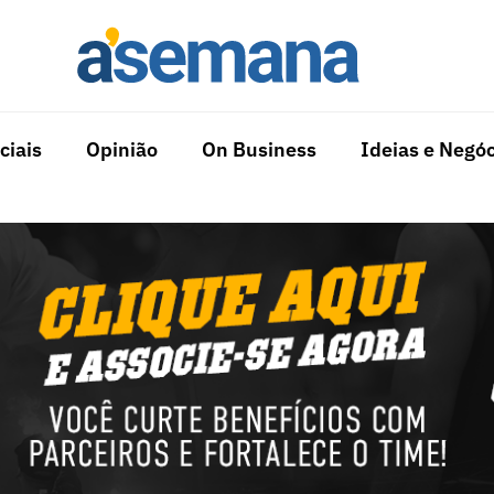
ciais
Opinião
On Business
Ideias e Negóc