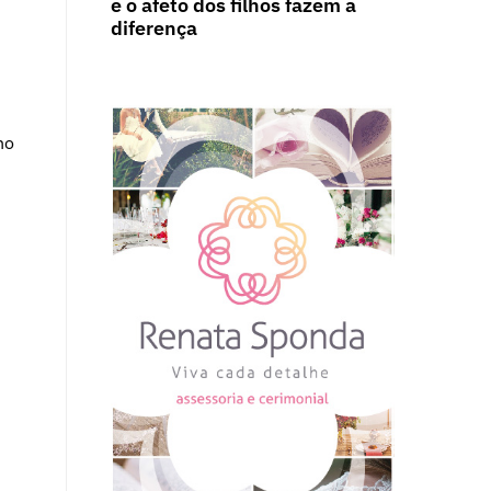
e o afeto dos filhos fazem a
diferença
no