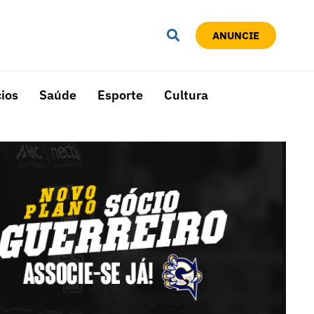
ANUNCIE
ios
Saúde
Esporte
Cultura