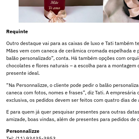
Requinte
Outro destaque vai para as caixas de luxo e Tati também t
Mães vem com caneca de cerâmica cromada espelhada e p
balão personalizado”, conta. Há também opções com orquíde
chocolates e flores naturais – a escolha para a montagem do
presente ideal.
“Na Personnalizze, o cliente pode pedir o balão personal
caneca com fotos, nomes e frases”, diz Tati. A empresária 
exclusiva, os pedidos devem ser feitos com quatro dias de
E para quem já quer pesquisar presentes para outras datas
amizade, boas vindas, além de presentes para pedidos de 
Personnalizze
Tel: (11) 93435-3953