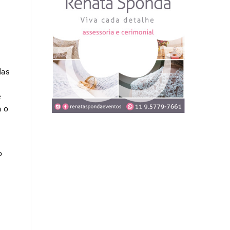
das
e
a o
o