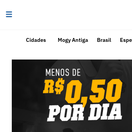
Cidades
Mogy Antiga
Brasil
Espe