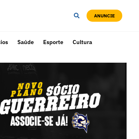
ANUNCIE
ios
Saúde
Esporte
Cultura