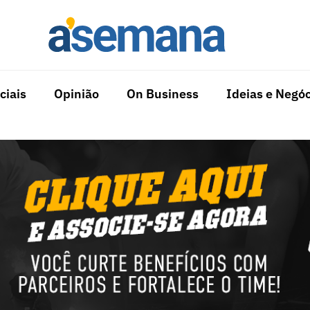
ciais
Opinião
On Business
Ideias e Negóc