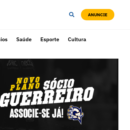
ANUNCIE
ios
Saúde
Esporte
Cultura