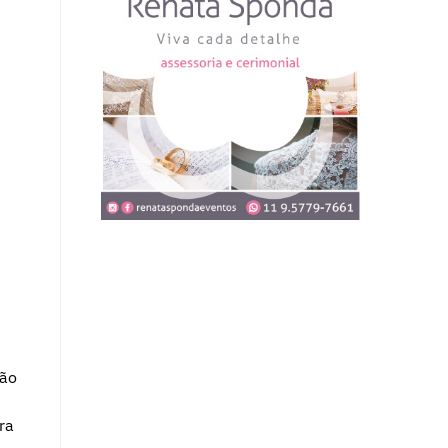
ção
ra