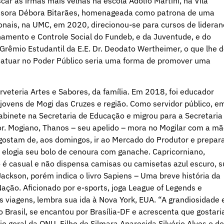
car as irmãs mais velhas na escola Adolfo Martini, na Vila
fessora Débora Bitarães, homenageada como patrona de uma
nais, na UMC, em 2020, direcionou-se para cursos de lideran
hamento e Controle Social do Fundeb, e da Juventude, e do
rêmio Estudantil da E.E. Dr. Deodato Wertheimer, o que lhe 
e atuar no Poder Público seria uma forma de promover uma
orveteria Artes e Sabores, da família. Em 2018, foi educador
l jovens de Mogi das Cruzes e região. Como servidor público, e
binete na Secretaria de Educação e migrou para a Secretaria
. Mogiano, Thanos – seu apelido – mora no Mogilar com a mã
gostam de, aos domingos, ir ao Mercado do Produtor e prepar
s elogia seu bolo de cenoura com ganache. Capricorniano,
lo é casual e não dispensa camisas ou camisetas azul escuro, 
ackson, porém indica o livro Sapiens – Uma breve história da
ação. Aficionado por e-sports, joga League of Legends e
 viagens, lembra sua ida à Nova York, EUA. “A grandiosidade 
No Brasil, se encantou por Brasília-DF e acrescenta que gostari
o geral da ONU. Filho de Silmara Aparecida Silvério Alves e de