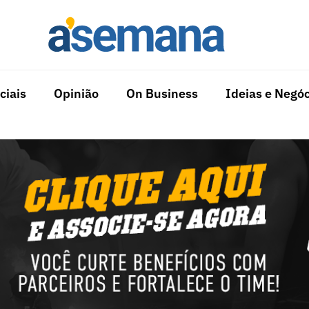
ciais
Opinião
On Business
Ideias e Negóc