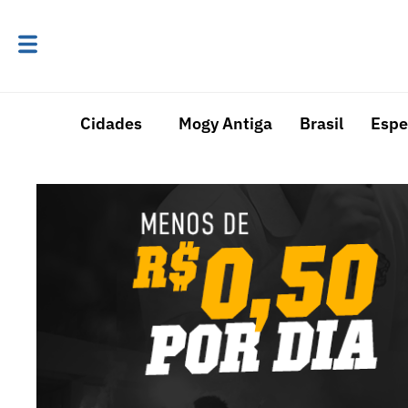
Cidades
Mogy Antiga
Brasil
Espe