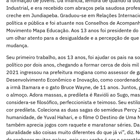
a formação de jovens. Da infância, lembra de quando ia bus
Industrial, e era recebido com abraços pela saudosa pro
creche em Jundiapeba. Graduou-se em Relações Internacio
política e pública e foi atuante nos Conselhos de Acompan
Movimento Mapa Educação. Aos 13 anos foi presidente do G
um olhar atento para a desigualdade e a percepção de qu
mudança.
Seu primeiro trabalho, aos 13 anos, foi ajudar os pais na s
político por dois anos, chegando a formar cerca de dois mi
2021 ingressou na prefeitura mogiana como assessor de ga
Desenvolvimento Econômico e Inovação, como coordenador
a irmã Itamara e o gato Bruce Wayne, de 11 anos. Juntos, 
o almoço. Adora massas, a predileta é Ravióli ao Sugo, ma
considera-se filosófico, perfeccionista e teimoso. Seu esti
cor predileta. Coleciona as duas sagas do semideus Percy J
humanidade, de Yuval Hahari, e o filme O Destino de Uma N
também aprecia jogos com raquete e maratonar séries. Das
pluralidade são coisas muito diferentes do que já vi”, diz. 
de conhecer muitos países, pois seu sonho é ser o secretári